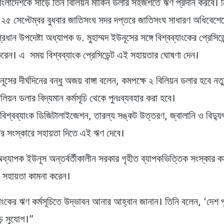
বাংলাদেশকে সাড়ে তিন বিলিয়ন মার্কিন ডলার সহজশর্তে ঋণ প্রদান করবে। ন
য় ২৫ সেপ্টেম্বর বুধবার জাতিসংঘ সদর দপ্তরে জাতিসংঘ সাধারণ অধিবেশে
্রধান উপদেষ্টা অধ্যাপক ড. মুহাম্মদ ইউনূসের সঙ্গে বিশ্বব্যাংকের প্রেসিড
াৎ করেন। এ সময় বিশ্বব্যাংক প্রেসিডেন্ট এই সহায়তার ঘোষণা দেন।
সের দীর্ঘদিনের বন্ধু অজয় বাঙ্গা বলেন, কমপক্ষে ২ বিলিয়ন ডলার হবে ন
য়ন ডলার বিদ্যমান কর্মসূচি থেকে পুনঃব্যবহার করা হবে।
 বিশ্বব্যাংক ডিজিটালাইজেশন, তারল্য সঙ্কট উত্তরণ, জ্বালানি ও বিদ্যু
র সংস্কারে সহায়তা দিতে এই ঋণ দেবে।
অধ্যাপক ইউনূস অন্তর্বর্তীকালীন সরকার গৃহীত ব্যাপকভিত্তিক সংস্কার কর্
র সহায়তা কামনা করেন।
যাংকের ঋণ কর্মসূচিতে উদ্ভাবন আনার আহ্বান জানান। তিনি বলেন, ‘দেশ প
ড় সুযোগ।”