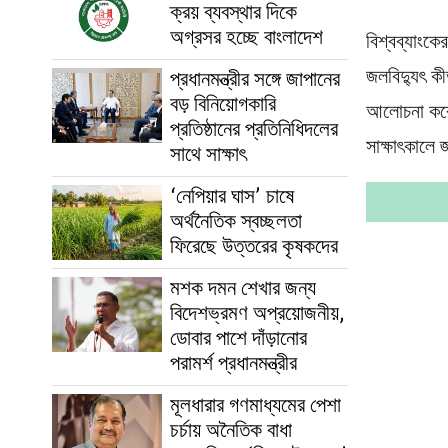
ক্রয় ব্যবস্থার দিকে
অগ্রসর হচ্ছে বাংলাদেশ
বিশ্বব্যাংকে
জলবিদ্যুৎ ক
প্রধানমন্ত্রীর সঙ্গে জাপানের
বড় বিনিয়োগকারি
আলোচনা কর
প্রতিষ্ঠানের প্রতিনিধিদলের
সাক্ষাৎকালে 
সাথে সাক্ষাৎ
‘নেপিয়ার ঘাস’ চাষে
অর্থনৈতিক স্বচ্ছলতা
ফিরেছে উত্তরের কৃষকদের
মশক দমন শেখার জন্য
বিদেশভ্রমণ অপ্রয়োজনীয়,
ডোবার পাশে দাঁড়ানোর
পরামর্শ প্রধানমন্ত্রীর
মূলধারার গণমাধ্যমের পেশা
চর্চায় অনৈতিক বাধা