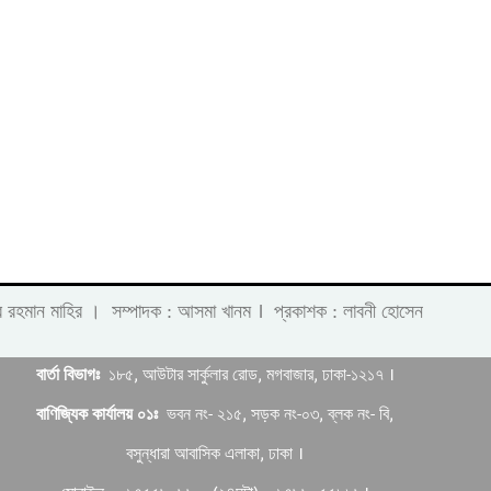
।
 লাবীব রহমান মাহির । সম্পাদক : আসমা খানম
প্রকাশক : লাবনী হোসেন
বার্তা বিভাগঃ
১৮৫, আউটার সার্কুলার রোড, মগবাজার, ঢাকা-১২১৭ ।
বাণিজ্যিক কার্যালয় ০১ঃ
ভবন নং- ২১৫, সড়ক নং-০৩, ব্লক নং- বি,
বসুন্ধারা আবাসিক এলাকা, ঢাকা ।