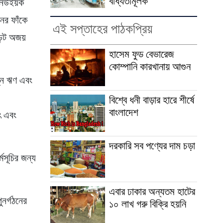
বাধ্যতামূলক
িউইয়র্ক
নের ফাঁকে
এই সপ্তাহের পাঠকপ্রিয়
েন্ট অজয়
হাসেম ফুড বেভারেজ
কোম্পানি কারখানায় আগুন
তুন ঋণ এবং
বিশ্বে ধনী বাড়ার হারে শীর্ষে
বাংলাদেশ
ৎ এবং
দরকারি সব পণ্যের দাম চড়া
মসূচির জন্য
এবার ঢাকার অন্যতম হাটের
ুনর্গঠনের
১০ লাখ গরু বিক্রি হয়নি