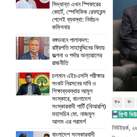
সিদ্ধান্ত এখন স্পিকারের
কোর্টে, স্পেসিফিক রেফারেন্স
পেলেই ব্যবস্থা: নির্বাচন
কমিশনার
বঙ্গভবনে পালাবদল:
রাষ্ট্রপতি সাহাবুদ্দিনের বিদায়
জল্পনা ও পর্দার অন্তরালের
রাজনীতি
চলমান এইচএসসি পরীক্ষার
সংকট নিরসনের দাবি ও
শিক্ষাব্যবস্থার আমূল
সংস্কারে, বাংলাদেশ
ফ+
ফ-
সংস্কারবাদী পার্টি (বিআরপি)
মহাসচিব মো. নাজমুল
আলম এর পরামর্শ
নিউইয়র্ক, ২
বাংলাদেশ সংস্কারবাদী