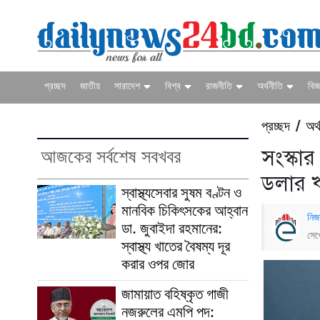
প্রচ্ছদ
জাতীয়
সারাদেশ
বিশ্ব
রাজনীতি
অর্থনীতি
বিজ্
প্রচ্ছদ
অর্
/
আজকের সর্বশেষ সবখবর
সংস্কার
ডলার 
স্বাস্থ্যসেবার সুষম বণ্টন ও
মানবিক চিকিৎসকের আহ্বান
নিজ
ডা. জুবাইদা রহমানের:
সেপ
স্বাস্থ্য খাতের বৈষম্য দূর
করার ওপর জোর
জামায়াত বহিষ্কৃত গাজী
নজরুলের এমপি পদ: