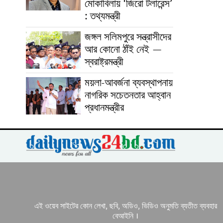
মোকাবিলায় ‘জিরো টলারেন্স’
: তথ্যমন্ত্রী
জঙ্গল সলিমপুরে সন্ত্রাসীদের
আর কোনো ঠাঁই নেই —
স্বরাষ্ট্রমন্ত্রী
ময়লা-আবর্জনা ব্যবস্থাপনায়
নাগরিক সচেতনতার আহ্বান
প্রধানমন্ত্রীর
এই ওয়েব সাইটের কোন লেখা, ছবি, অডিও, ভিডিও অনুমতি ব্যতীত ব্যবহার
বেআইনি ।