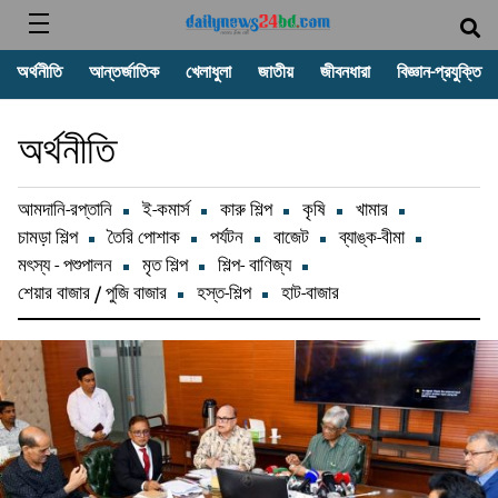
অর্থনীতি
আন্তর্জাতিক
খেলাধুলা
জাতীয়
জীবনধারা
বিজ্ঞান-প্রযুক্তি
অর্থনীতি
আমদানি-রপ্তানি
ই-কমার্স
কারু শিল্প
কৃষি
খামার
চামড়া শিল্প
তৈরি পোশাক
পর্যটন
বাজেট
ব্যাঙ্ক-বীমা
মৎস্য - পশুপালন
মৃত শিল্প
শিল্প- বাণিজ্য
শেয়ার বাজার / পুজি বাজার
হস্ত-শিল্প
হাট-বাজার