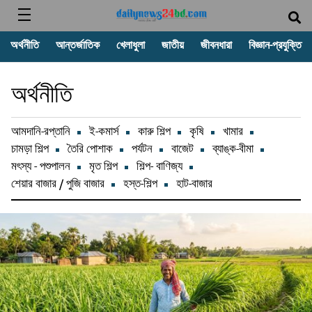
অর্থনীতি
আন্তর্জাতিক
খেলাধুলা
জাতীয়
জীবনধারা
বিজ্ঞান-প্রযুক্তি
অর্থনীতি
আমদানি-রপ্তানি
ই-কমার্স
কারু শিল্প
কৃষি
খামার
চামড়া শিল্প
তৈরি পোশাক
পর্যটন
বাজেট
ব্যাঙ্ক-বীমা
মৎস্য - পশুপালন
মৃত শিল্প
শিল্প- বাণিজ্য
শেয়ার বাজার / পুজি বাজার
হস্ত-শিল্প
হাট-বাজার