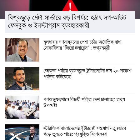
বিশ্বজুড়ে মেটা সার্ভারে বড় বিপর্যয়: হঠাৎ লগ-আউট
ফেসবুক ও ইনস্টাগ্রাম ব্যবহারকারী
মূলধারার গণমাধ্যমের পেশা চর্চায় অনৈতিক বাধা
মোকাবিলায় ‘জিরো টলারেন্স’ : তথ্যমন্ত্রী
ভোক্তা পর্যায়ে ব্রডব্যান্ড ইন্টারনেটের দাম ২০ শতাংশ
পর্যন্ত কমিয়েছে
গণঅভ্যুত্থানে বিজয়ী শক্তি দেশ চালাচ্ছে: তথ্য
উপদেষ্টা
স্টারলিংক বাংলাদেশের ইন্টারনেট সংযোগ নতুনভাবে
গড়ে তুলতে পারে: প্রযুক্তি বিশেষজ্ঞরা