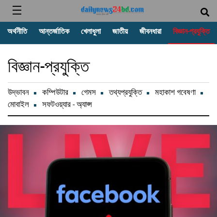
অর্থনীতি
আন্তর্জাতিক
খেলাধুলা
জাতীয়
জীবনধারা
বিজ্ঞান-প্রযুক্তি
বিজ্ঞান-প্রযুক্তি
উদ্ভাবন
কম্পিউটার
গেমস
তথ্যপ্রযুক্তি
মহাকাশ গবেষণা
মোবাইল
সফটওয়্যার - অ্যাপ্স