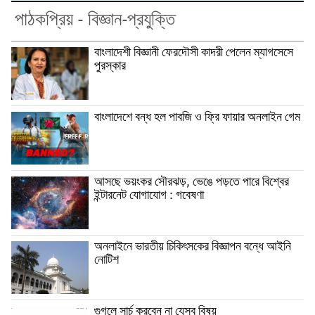
পাঠকপ্রিয় - বিজ্ঞান-প্রযুক্তি
বাংলাদেশী বিজ্ঞানী ফেরদৌসী কাদরী পেলেন ম্যাগসেসে
পুরস্কার
বাংলাদেশে বন্ধ হল পাবজি ও ফ্রি ফায়ার অনলাইন গেম
আসছে ভয়ংকর সৌরঝড়, ভেঙে পড়তে পারে বিশ্বের
ইন্টারনেট যোগাযোগ : গবেষণা
অনলাইনে ভারতীয় চিকিৎসকের বিজ্ঞাপন বন্ধে আইনি
নোটিশ
গুগলে সার্চ করবেন না যেসব বিষয়