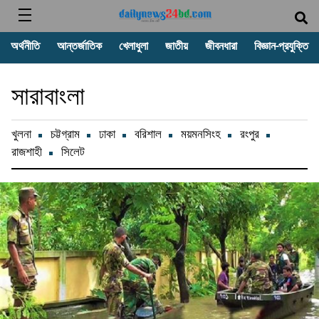
অর্থনীতি
আন্তর্জাতিক
খেলাধুলা
জাতীয়
জীবনধারা
বিজ্ঞান-প্রযুক্তি
সারাবাংলা
খুলনা
চট্টগ্রাম
ঢাকা
বরিশাল
ময়মনসিংহ
রংপুর
রাজশাহী
সিলেট