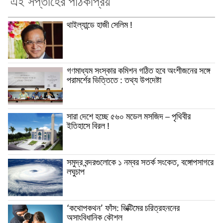
এই সপ্তাহের পাঠকপ্রিয়
থাইল্যান্ডে হাজী সেলিম !
গণমাধ্যম সংস্কার কমিশন গঠিত হবে অংশীজনের সঙ্গে
পরামর্শের ভিত্তিতে : তথ্য উপদেষ্টা
সারা দেশে হচ্ছে ৫৬০ মডেল মসজিদ – পৃথিবীর
ইতিহাসে বিরল !
সমুদ্র বন্দরগুলোকে ১ নম্বর সতর্ক সংকেত, বঙ্গোপসাগরে
লঘুচাপ
‘কথোপকথন’ ফাঁস: ভিক্টিমের চরিত্রহননের
অসাংবিধানিক কৌশল