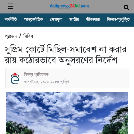
অর্থনীতি
আন্তর্জাতিক
খেলাধুলা
জাতীয়
জীবনধারা
বিজ্ঞান-প্রযুক্তি
প্রচ্ছদ
বিবিধ
/
সুপ্রিম কোর্টে মিছিল-সমাবেশ না করার
রায় কঠোরভাবে অনুসরণের নির্দেশ
নিজস্ব প্রতিবেদক
আগস্ট ৩০, ২০২৩ ১১:৫৪ পূর্বাহ্ণ