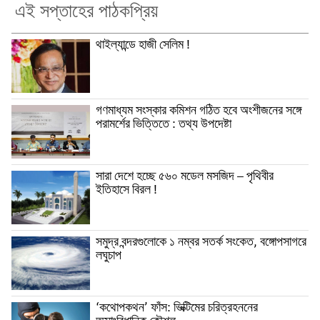
এই সপ্তাহের পাঠকপ্রিয়
থাইল্যান্ডে হাজী সেলিম !
গণমাধ্যম সংস্কার কমিশন গঠিত হবে অংশীজনের সঙ্গে
পরামর্শের ভিত্তিতে : তথ্য উপদেষ্টা
সারা দেশে হচ্ছে ৫৬০ মডেল মসজিদ – পৃথিবীর
ইতিহাসে বিরল !
সমুদ্র বন্দরগুলোকে ১ নম্বর সতর্ক সংকেত, বঙ্গোপসাগরে
লঘুচাপ
‘কথোপকথন’ ফাঁস: ভিক্টিমের চরিত্রহননের