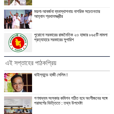
ময়লা-আবর্জনা ব্যবস্থাপনায় নাগরিক সচেতনতার
আহ্বান প্রধানমন্ত্রীর
পুরোনো সরকারের রাজনৈতিক ২৩ হাজার ৮৬৫টি মামলা
প্রত্যাহারে সরকারের সুপারিশ
এই সপ্তাহের পাঠকপ্রিয়
থাইল্যান্ডে হাজী সেলিম !
গণমাধ্যম সংস্কার কমিশন গঠিত হবে অংশীজনের সঙ্গে
পরামর্শের ভিত্তিতে : তথ্য উপদেষ্টা