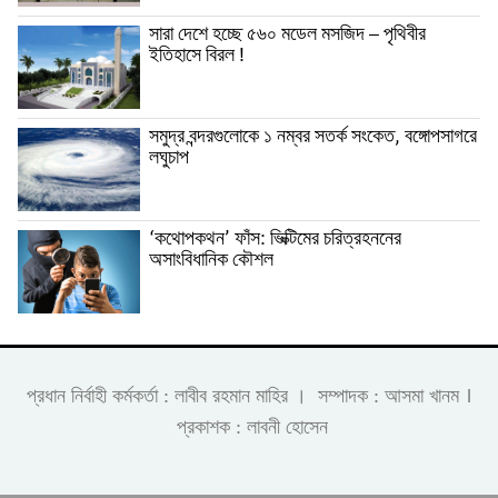
সারা দেশে হচ্ছে ৫৬০ মডেল মসজিদ – পৃথিবীর
ইতিহাসে বিরল !
সমুদ্র বন্দরগুলোকে ১ নম্বর সতর্ক সংকেত, বঙ্গোপসাগরে
লঘুচাপ
‘কথোপকথন’ ফাঁস: ভিক্টিমের চরিত্রহননের
অসাংবিধানিক কৌশল
।
প্রধান নির্বাহী কর্মকর্তা : লাবীব রহমান মাহির । সম্পাদক : আসমা খানম
প্রকাশক : লাবনী হোসেন