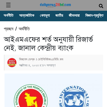
অর্থনীতি
আন্তর্জাতিক
খেলাধুলা
জাতীয়
জীবনধারা
বিজ্ঞান-প্রযুক্তি
প্রচ্ছদ
অর্থনীতি
/
আইএমএফের শর্ত অনুযায়ী রিজার্ভ
নেই, জানাল কেন্দ্রীয় ব্যাংক
বিজনেস ডেস্ক । ডেইলিনিউজ২৪বিডি.কম
অক্টোবর ৪, ২০২৩ ৪:৪৭ অপরাহ্ণ