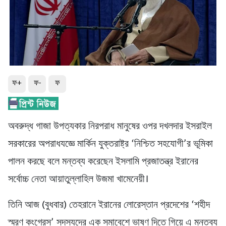
ফ+
ফ-
ফ
অবরুদ্ধ গাজা উপত্যকার নিরপরাধ মানুষের ওপর দখলদার ইসরাইল
সরকারের অপরাধযজ্ঞে মার্কিন যুক্তরাষ্ট্র ‘নিশ্চিত সহযোগী’র ভূমিকা
পালন করছে বলে মন্তব্য করেছেন ইসলামি প্রজাতন্ত্র ইরানের
সর্বোচ্চ নেতা আয়াতুল্লাহিল উজমা খামেনেয়ী।
তিনি আজ (বুধবার) তেহরানে ইরানের লোরেস্তান প্রদেশের ‘শহীদ
স্মরণ কংগ্রেস’ সদস্যদের এক সমাবেশে ভাষণ দিতে গিয়ে এ মন্তব্য