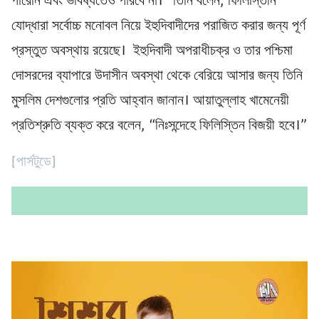
পারেনি এবং ভবিষ্যতেও পারবে না।” তিনি বলেন, ফিলিস্তিনি
যোদ্ধারা সর্বোচ্চ মনোবল নিয়ে ইহুদিবাদীদের পরাজিত করার জন্য পূর্ণ
প্রস্তুত অবস্থায় রয়েছে। ইহুদিবাদী অপরাধীচক্র ও তার পশ্চিমা
দোসরদের ব্যাপারে উদাসীন অবস্থা থেকে বেরিয়ে আসার জন্য তিনি
মুসলিম দেশগুলোর প্রতি আহ্বান জানান। আয়াতুল্লাহ খামেনেয়ী
প্রতিশ্রুতি ব্যক্ত করে বলেন, “নিঃসন্দেহে ফিলিস্তিন বিজয়ী হবে।”
[পার্সটুডে]