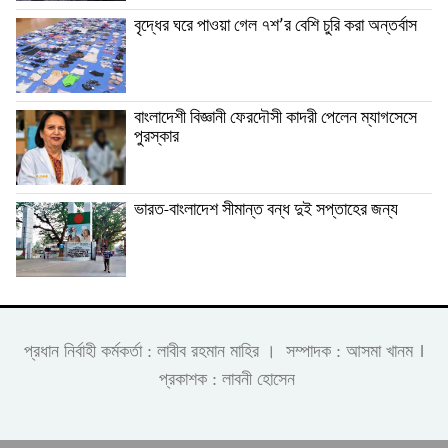
বৃদ্ধের ঘরে পাওয়া গেল ৭শ’র বেশি চুরি করা অন্তর্বাস
বাংলাদেশী বিজ্ঞানী ফেরদৌসী কাদরী পেলেন ম্যাগসেসে
পুরস্কার
ভারত-বাংলাদেশ সীমান্ত বন্ধ দুই সপ্তাহের জন্য
।
প্রধান নির্বাহী কর্মকর্তা : লাবীব রহমান মাহির । সম্পাদক : আসমা খানম
প্রকাশক : লাবনী হোসেন