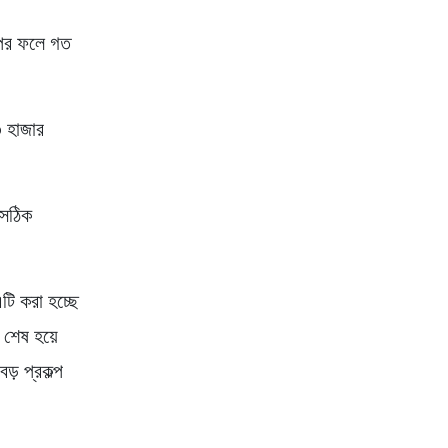
এরপর ফলে গত
৩ হাজার
 সঠিক
টি করা হচ্ছে
 শেষ হয়ে
ড় প্রকল্প