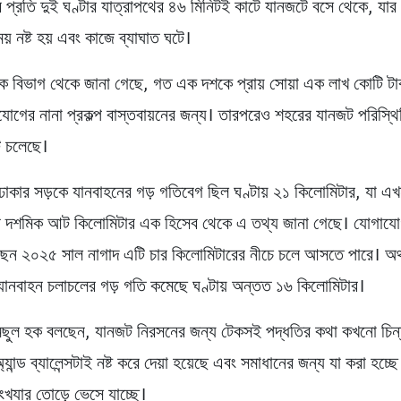
র প্রতি দুই ঘণ্টার যাত্রাপথের ৪৬ মিনিটই কাটে যানজটে বসে থেকে, যা
় নষ্ট হয় এবং কাজে ব্যাঘাত ঘটে।
ক বিভাগ থেকে জানা গেছে, গত এক দশকে প্রায় সোয়া এক লাখ কোটি টা
যোগের নানা প্রকল্প বাস্তবায়নের জন্য। তারপরেও শহরের যানজট পরিস্থ
 চলেছে।
াকার সড়কে যানবাহনের গড় গতিবেগ ছিল ঘণ্টায় ২১ কিলোমিটার, যা এ
 চার দশমিক আট কিলোমিটার এক হিসেব থেকে এ তথ্য জানা গেছে। যোগাযোগ
েন ২০২৫ সাল নাগাদ এটি চার কিলোমিটারের নীচে চলে আসতে পারে। অর্
 যানবাহন চলাচলের গড় গতি কমেছে ঘণ্টায় অন্তত ১৬ কিলোমিটার।
মছুল হক বলছেন, যানজট নিরসনের জন্য টেকসই পদ্ধতির কথা কখনো চিন্
্যান্ড ব্যালেন্সটাই নষ্ট করে দেয়া হয়েছে এবং সমাধানের জন্য যা করা হচ্ছে
ংখ্যার তোড়ে ভেসে যাচ্ছে।