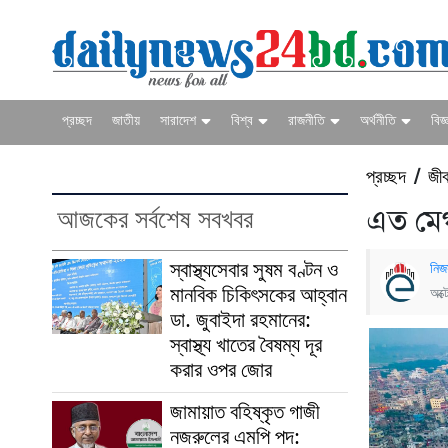
প্রচ্ছদ
জাতীয়
সারাদেশ
বিশ্ব
রাজনীতি
অর্থনীতি
বিজ্
প্রচ্ছদ
জী
/
আজকের সর্বশেষ সবখবর
এত মেগ
স্বাস্থ্যসেবার সুষম বণ্টন ও
নিজ
মানবিক চিকিৎসকের আহ্বান
অক্
ডা. জুবাইদা রহমানের:
স্বাস্থ্য খাতের বৈষম্য দূর
করার ওপর জোর
জামায়াত বহিষ্কৃত গাজী
নজরুলের এমপি পদ: