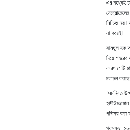
এর মধ্যেই ঢ
মেট্রোরেলের
নিশ্চিত নয়।
না করেই।
সামছুল হক অব
দিয়ে শহরের 
কারণ সেটি মা
চলাচল করছে
‘সমন্বিত উদ
হাদীউজ্জামা
গতিময় করা 
প্রসঙ্গত, ২