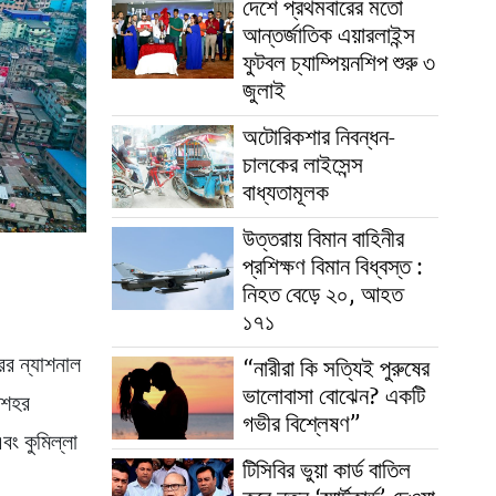
দেশে প্রথমবারের মতো
আন্তর্জাতিক এয়ারলাইন্স
ফুটবল চ্যাম্পিয়নশিপ শুরু ৩
জুলাই
অটোরিকশার নিবন্ধন-
চালকের লাইসেন্স
বাধ্যতামূলক
উত্তরায় বিমান বাহিনীর
প্রশিক্ষণ বিমান বিধ্বস্ত :
নিহত বেড়ে ২০, আহত
১৭১
ের ন্যাশনাল
“নারীরা কি সত্যিই পুরুষের
ভালোবাসা বোঝেন? একটি
 শহর
গভীর বিশ্লেষণ”
বং কুমিল্লা
টিসিবির ভুয়া কার্ড বাতিল