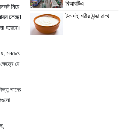
বিআরটিএ
ানজট নিয়ে
টক দই শরীর ঠান্ডা রাখে
বাহন চলছে।
রা হয়েছে।
য়, সবচেয়ে
্ষেত্রে যে
ন্তু তাদের
রগুলো
ছে,