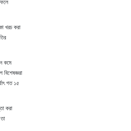
র ফলে
কা খরচ করা
িতির
খন কমে
 বিশেষজ্ঞরা
থাৎ গত ১৫
তা করা
 তা