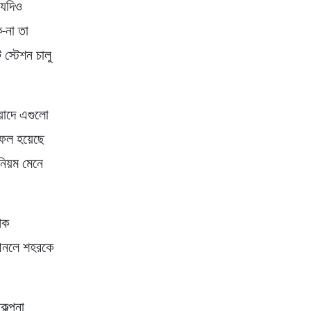
 যদিও
ি-না তা
 স্টেশন চালু
েয়াদে এগুলো
সফল হয়েছে
নিয়ম মেনে
পক
 আনলে শহরকে
ল্পনা