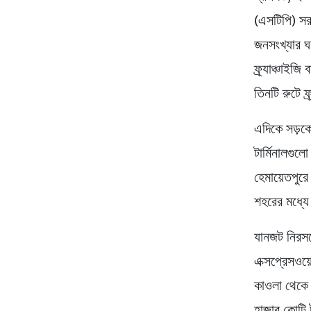
(এসটিপি) সর
জনসংখ্যার ঘন
ফ্র্যাঞ্চাইজ
তিনটি রুটে ফ
এদিকে সড়কে
টার্মিনালগুল
হেমায়েতপুরে
শহরের মধ্যে
যানজট নিরসনে
এক্সপ্রেসওয
কাওলা থেকে শ
হাজার কোটি ট