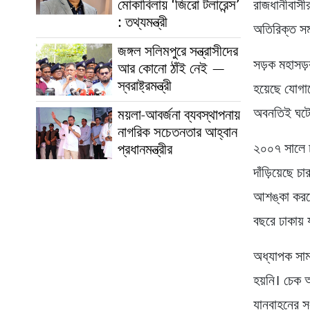
মোকাবিলায় ‘জিরো টলারেন্স’
রাজধানীবাসী
: তথ্যমন্ত্রী
অতিরিক্ত সময
জঙ্গল সলিমপুরে সন্ত্রাসীদের
সড়ক মহাসড়
আর কোনো ঠাঁই নেই —
স্বরাষ্ট্রমন্ত্রী
হয়েছে যোগা
অবনতিই ঘটে
ময়লা-আবর্জনা ব্যবস্থাপনায়
নাগরিক সচেতনতার আহ্বান
২০০৭ সালে ঢ
প্রধানমন্ত্রীর
দাঁড়িয়েছে
আশঙ্কা করছ
বছরে ঢাকায়
অধ্যাপক সা
হয়নি। চেক অ
যানবাহনের স