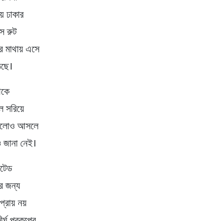
় ঢাকার
াস রুট
ের মাথায় এসে
উঠছে।
েকে
ল সরিয়ে
 এগুলোও আসলে
ও জানা নেই।
েটেড
র জন্য
্রায় নয়
্ঘ প্রকল্পের