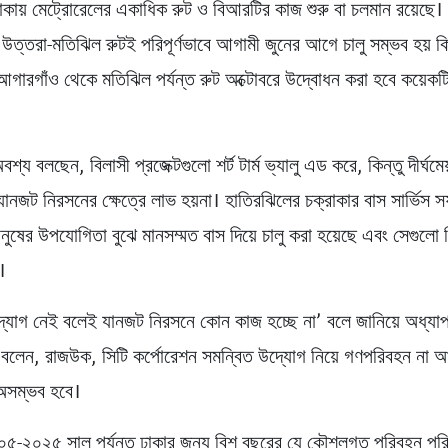
াকায় মেট্রোরেলের একাধিক রুট ও বিআরটির কাজ শুরু বা চলমান রয়েছে।
 উত্তরা-মতিঝিল রুটই পরিপূর্ণভাবে আগামী জুনের আগে চালু সম্ভব হয় ক
 আগারগাঁও থেকে মতিঝিল পর্যন্ত রুট অক্টোবরে উদ্বোধন করা হবে কয়েকটি
শ্য বলছেন, বিলাসী প্রজেক্টগুলো শর্ট টার্ম ভ্যালু এড করে, কিন্তু দীর্ঘম
যানজট নিরসনের ক্ষেত্রে লাভ হয়না। হাতিরঝিলের চক্রাকার বাস সার্ভিস 
নুষের উপযোগিতা বুঝে মানসম্মত বাস দিয়ে চালু করা হয়েছে এবং সেগুলো 
।
্যোগ নেই বলেই যানজট নিরসনে কোন কাজ হচ্ছে না’ বলে জানিয়ে অধ্যা
ন বলেন, রাজউক, সিটি কর্পোরেশন সমন্বিত উদ্যোগ নিয়ে গণপরিবহন না
অসম্ভব হবে।
০০৫-২০২৫ সাল পর্যন্ত ঢাকার জন্য বিশ বছরের যে কৌশলগত পরিবহন পরিক