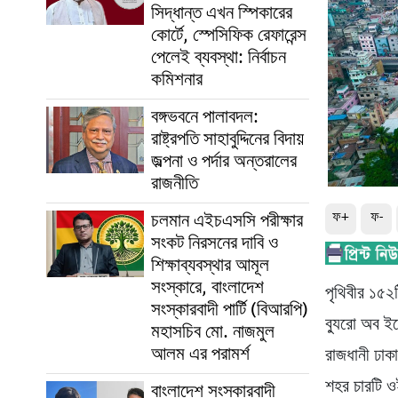
সিদ্ধান্ত এখন স্পিকারের
কোর্টে, স্পেসিফিক রেফারেন্স
পেলেই ব্যবস্থা: নির্বাচন
কমিশনার
বঙ্গভবনে পালাবদল:
রাষ্ট্রপতি সাহাবুদ্দিনের বিদায়
জল্পনা ও পর্দার অন্তরালের
রাজনীতি
চলমান এইচএসসি পরীক্ষার
ফ+
ফ-
সংকট নিরসনের দাবি ও
শিক্ষাব্যবস্থার আমূল
সংস্কারে, বাংলাদেশ
পৃথিবীর ১৫২ট
সংস্কারবাদী পার্টি (বিআরপি)
ব্যুরো অব ই
মহাসচিব মো. নাজমুল
আলম এর পরামর্শ
রাজধানী ঢাকা
শহর চারটি ওই
বাংলাদেশ সংস্কারবাদী