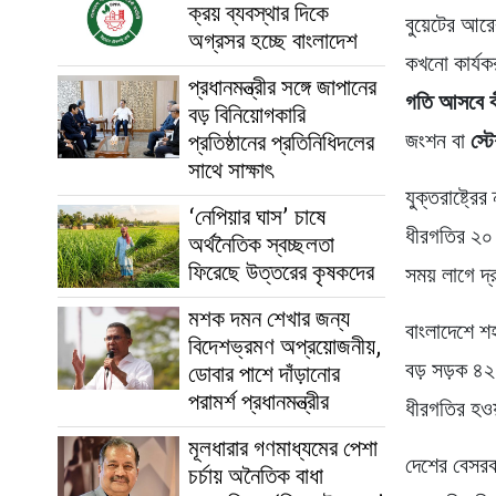
ক্রয় ব্যবস্থার দিকে
বুয়েটের আর
অগ্রসর হচ্ছে বাংলাদেশ
কখনো কার্যক
প্রধানমন্ত্রীর সঙ্গে জাপানের
গতি আসবে 
বড় বিনিয়োগকারি
জংশন বা
স্ট
প্রতিষ্ঠানের প্রতিনিধিদলের
সাথে সাক্ষাৎ
যুক্তরাষ্ট্র
‘নেপিয়ার ঘাস’ চাষে
ধীরগতির ২০ 
অর্থনৈতিক স্বচ্ছলতা
ফিরেছে উত্তরের কৃষকদের
সময় লাগে দ
মশক দমন শেখার জন্য
বাংলাদেশে শ
বিদেশভ্রমণ অপ্রয়োজনীয়,
বড় সড়ক ৪২
ডোবার পাশে দাঁড়ানোর
পরামর্শ প্রধানমন্ত্রীর
ধীরগতির হওয
মূলধারার গণমাধ্যমের পেশা
দেশের বেসরক
চর্চায় অনৈতিক বাধা