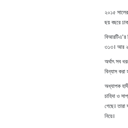
২০১৫ সালের 
ছয় বছরে ঢা
বিআরটিএ’র হ
৩১৩। আর ২০২
অর্থাৎ সব ধ
বিন্যাস করা 
অধ্যাপক হাদী
চাহিদা ও সা
গেছে। তারা স
নিয়ে।