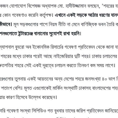
েকজন যোগাযোগ বিশেষজ্ঞ অধ্যাপক মো. হাদীউজ্জামান বলছেন, ‘শহরের য
র কোন গবেষণাও করেনি কর্তৃপক্ষ।
এখানে একই সড়কে আঠার ধরণের যান
কীভাবে।
মূল সড়কগুলোর পাশে নিয়ম নীতি না মেনে বাণিজ্যিক ভবন তৈরি ক
েশনগুলোতে ইন্টারচেঞ্জ বানানোর সুযোগই রাখা হয়নি
।
ের ন্যাশনাল ব্যুরো অব ইকোনমিক রিসার্চের গবেষণা প্রতিবেদন থেকে জানা যা
শহরের মধ্যে ঢাকার পরেই আছে নাইজেরিয়ার দুটি শহর। ঢাকায় চলাচলের ক
্রুতগতির শহরে সেই একই দূরত্বে চলাচল করতে তিনগুণ কম সময় লাগে।
হরগুলোর তুলনায় একই আয়তনের অন্য দেশের শহরে জনসংখ্যা ৪০ ভাগ কি
 শতাংশ বেশি। মূলত এগুলোকেই মার্কিন সংস্থাটি ঢাকাসহ বাংলাদেশের শহ
়ার কারণ হিসেবে উল্লেখ করেছেন।
ারি গবেষণা সংস্থা সিপিডিও গত বুধবার তাদের জরিপ প্রতিবেদন জানিয়ে