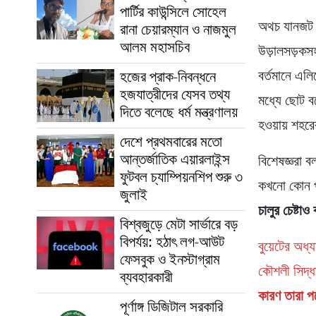
পার্টির কাউন্সিলে সোহেল
অথচ যানজট 
রানা চেয়ারম্যান ও নাজমুল
আলম মহাসচিব
উড়ালসড়কসহ 
বর্তমানে এল
হজের প্রাক-নিবন্ধনে
হজযাত্রীদের যেসব তথ্য
মধ্যে ছোট ব
দিতে বলেছে ধর্ম মন্ত্রণালয়
হওয়ায় শহর
দেশে প্রথমবারের মতো
আন্তর্জাতিক এয়ারলাইন্স
বিশেষজ্ঞরা 
ফুটবল চ্যাম্পিয়নশিপ শুরু ৩
কখনো কোন পদ
জুলাই
চালুর চেষ্টাও
বিশ্বজুড়ে মেটা সার্ভারে বড়
বিপর্যয়: হঠাৎ লগ-আউট
বুয়েটের অধ
ফেসবুক ও ইনস্টাগ্রাম
কৌশলী সিদ্ধ
ব্যবহারকারী
কারণ তারা পর
পূর্ণাঙ্গ ডিজিটাল সরকারি