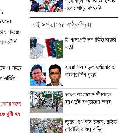
করে নতুন ‘স্মার্টকার্ড’ দেওয়া
হবে : খাদ্য উপদেষ্টা
ল,
য়েছে।
এই সপ্তাহের পাঠকপ্রিয়
ড়াও শহরের
ই-পাসপোর্ট সম্পর্কিত জরুরী
 সংকীর্ণ
বার্তা
বাহরাইনে সড়ক দুর্ঘটনায় ৩
থেকে এ শহরে
বাংলাদেশির মৃত্যু
স সার্ভিস
ভারত-বাংলাদেশ সীমান্ত
বন্ধ দুই সপ্তাহের জন্য
 দেয়ার মতো
ে খুশী হন
দূরের পথে বাস চলবে, রাইড
শেয়ারিংয়ে শুধু গাড়ি: