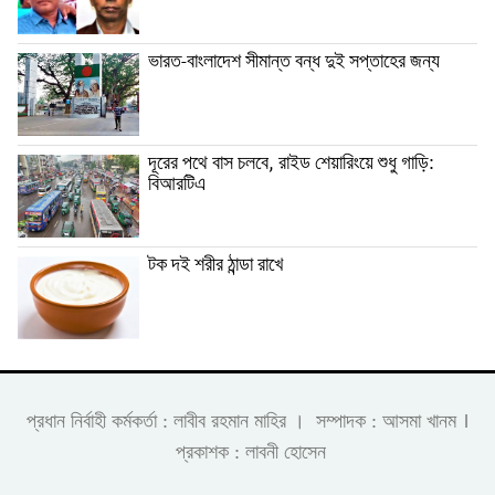
ভারত-বাংলাদেশ সীমান্ত বন্ধ দুই সপ্তাহের জন্য
দূরের পথে বাস চলবে, রাইড শেয়ারিংয়ে শুধু গাড়ি:
বিআরটিএ
টক দই শরীর ঠান্ডা রাখে
।
প্রধান নির্বাহী কর্মকর্তা : লাবীব রহমান মাহির । সম্পাদক : আসমা খানম
প্রকাশক : লাবনী হোসেন