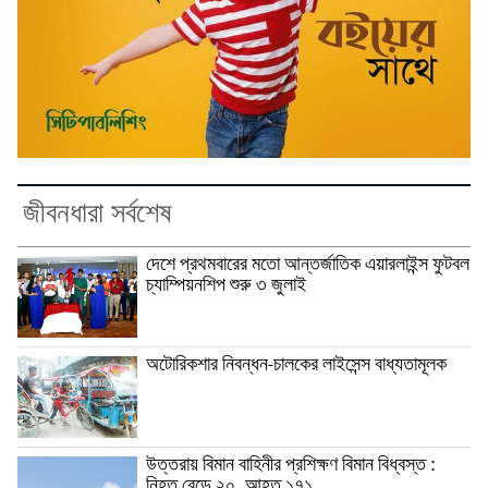
জীবনধারা সর্বশেষ
দেশে প্রথমবারের মতো আন্তর্জাতিক এয়ারলাইন্স ফুটবল
চ্যাম্পিয়নশিপ শুরু ৩ জুলাই
অটোরিকশার নিবন্ধন-চালকের লাইসেন্স বাধ্যতামূলক
উত্তরায় বিমান বাহিনীর প্রশিক্ষণ বিমান বিধ্বস্ত :
নিহত বেড়ে ২০, আহত ১৭১