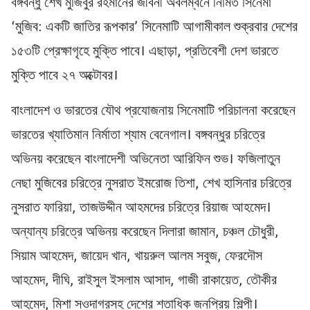
বঙ্গবন্ধু শেখ মুজিবুর রহমানের জীবনী অবলম্বনে নির্মিত সিনেমা
‘মুজিব: একটি জাতির রূপকার’ সিনেমাটি আগামীকাল শুক্রবার দেশের
১৫৩টি প্রেক্ষাগৃহে মুক্তি পাবে। এছাড়া, প্রতিবেশী দেশ ভারতে
মুক্তি পাবে ২৭ অক্টোবর।
বাংলাদেশ ও ভারতের যৌথ প্রযোজনায় সিনেমাটি পরিচালনা করেছেন
ভারতের খ্যাতিমান নির্মাতা শ্যাম বেনেগাল। বঙ্গবন্ধুর চরিত্রে
অভিনয় করেছেন বাংলাদেশী অভিনেতা আরিফিন শুভ। ফজিলাতুন
নেছা মুজিবের চরিত্রে নুসরাত ইমরোজ তিশা, শেখ হাসিনার চরিত্রে
নুসরাত ফারিয়া, তাজউদ্দীন আহমদের চরিত্রে রিয়াজ আহমেদ।
অন্যান্য চরিত্রে অভিনয় করেছেন দিলারা জামান, চঞ্চল চৌধুরী,
সিয়াম আহমেদ, জায়েদ খান, খায়রুল আলম সবুজ, ফেরদৌস
আহমেদ, দীঘি, রাইসুল ইসলাম আসাদ, গাজী রাকায়েত, তৌকীর
আহমেদ, মিশা সওদাগরসহ দেশের শতাধিক জনপ্রিয় শিল্পী।