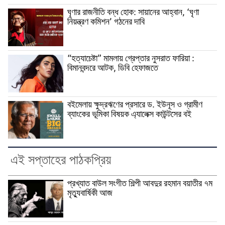
ঘৃণার রাজনীতি বন্ধ হোক: সায়ানের আহ্বান, ‘ঘৃণা
নিয়ন্ত্রণ কমিশন’ গঠনের দাবি
“হত্যাচেষ্টা” মামলায় গ্রেপ্তার নুসরাত ফারিয়া :
বিমানবন্দরে আটক, ডিবি হেফাজতে
বইমেলায় ক্ষুদ্রঋণের প্রসারে ড. ইউনূস ও গ্রামীণ
ব্যাংকের ভূমিকা বিষয়ক এ্যালেক্স কাউন্টসের বই
এই সপ্তাহের পাঠকপ্রিয়
প্রখ্যাত বাউল সংগীত শিল্পী আবদুর রহমান বয়াতীর ৭ম
মৃত্যুবার্ষিকী আজ