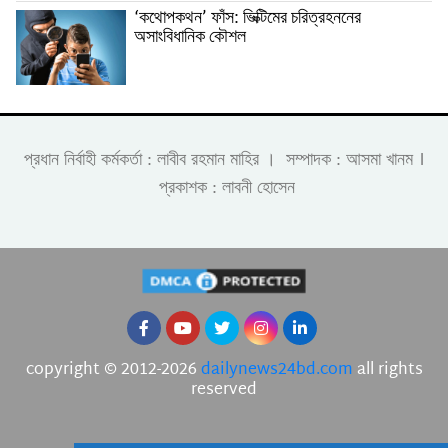
‘কথোপকথন’ ফাঁস: ভিক্টিমের চরিত্রহননের
অসাংবিধানিক কৌশল
।
প্রধান নির্বাহী কর্মকর্তা : লাবীব রহমান মাহির । সম্পাদক : আসমা খানম
প্রকাশক : লাবনী হোসেন
copyright © 2012-2026
dailynews24bd.com
all rights
reserved