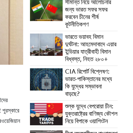
সীমান্ত নিয়ে আলোচনার
জন্য ভারত সফর সফর
করবেন চীনের শীর্ষ
কূটনীতিকগণ
ভারতে ভয়াবহ বিমান
দুর্ঘটনা: আহমেদাবাদে এয়ার
ইন্ডিয়ার যাত্রীবাহী বিমান
বিধ্বস্ত, নিহত ২৮০+
CIA রিপোর্ট বিশ্লেষণ:
ভারত-পাকিস্তানের মধ্যে
কি যুদ্ধের সম্ভাবনা
বাড়ছে?
ীদের
শুল্ক যুদ্ধে বেপরোয়া চীন:
 পুরস্কারে
যুক্তরাষ্ট্রের বাণিজ্য কৌশল
নিয়ে বিপাকে ওয়াশিংটন
রওয়েজিয়ান