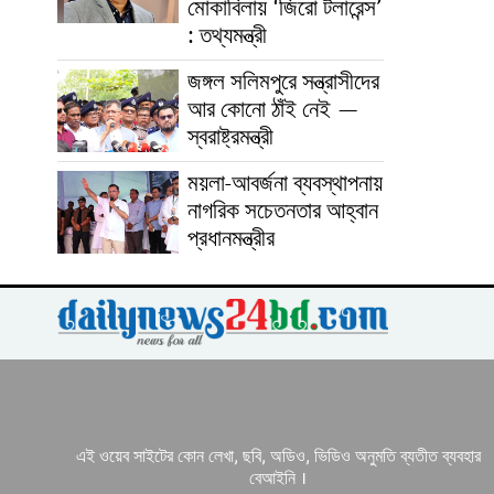
মোকাবিলায় ‘জিরো টলারেন্স’
: তথ্যমন্ত্রী
জঙ্গল সলিমপুরে সন্ত্রাসীদের
আর কোনো ঠাঁই নেই —
স্বরাষ্ট্রমন্ত্রী
ময়লা-আবর্জনা ব্যবস্থাপনায়
নাগরিক সচেতনতার আহ্বান
প্রধানমন্ত্রীর
এই ওয়েব সাইটের কোন লেখা, ছবি, অডিও, ভিডিও অনুমতি ব্যতীত ব্যবহার
বেআইনি ।