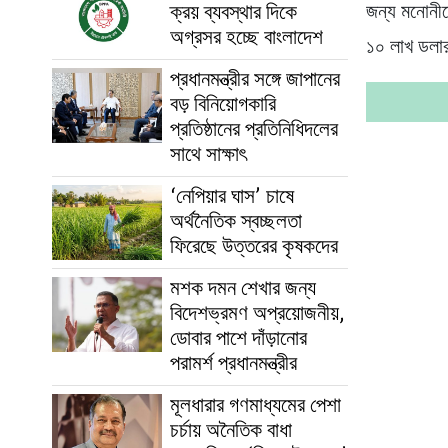
ক্রয় ব্যবস্থার দিকে
জন্য মনোনীত
অগ্রসর হচ্ছে বাংলাদেশ
১০ লাখ ডলার
প্রধানমন্ত্রীর সঙ্গে জাপানের
বড় বিনিয়োগকারি
প্রতিষ্ঠানের প্রতিনিধিদলের
সাথে সাক্ষাৎ
‘নেপিয়ার ঘাস’ চাষে
অর্থনৈতিক স্বচ্ছলতা
ফিরেছে উত্তরের কৃষকদের
মশক দমন শেখার জন্য
বিদেশভ্রমণ অপ্রয়োজনীয়,
ডোবার পাশে দাঁড়ানোর
পরামর্শ প্রধানমন্ত্রীর
মূলধারার গণমাধ্যমের পেশা
চর্চায় অনৈতিক বাধা