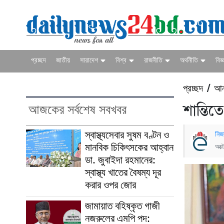
প্রচ্ছদ
জাতীয়
সারাদেশ
বিশ্ব
রাজনীতি
অর্থনীতি
বিজ্
প্রচ্ছদ
আন
/
আজকের সর্বশেষ সবখবর
শান্তি
স্বাস্থ্যসেবার সুষম বণ্টন ও
নিজ
মানবিক চিকিৎসকের আহ্বান
অক্
ডা. জুবাইদা রহমানের:
স্বাস্থ্য খাতের বৈষম্য দূর
করার ওপর জোর
জামায়াত বহিষ্কৃত গাজী
নজরুলের এমপি পদ: