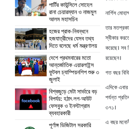
পার্টির কাউন্সিলে সোহেল
রানা চেয়ারম্যান ও নাজমুল
নার্গিস মোহা
আলম মহাসচিব
তার মতপ্রকা
হজের প্রাক-নিবন্ধনে
স্বীকার করত
হজযাত্রীদের যেসব তথ্য
দিতে বলেছে ধর্ম মন্ত্রণালয়
করেছে। সব ম
দেশে প্রথমবারের মতো
রয়েছেন।
আন্তর্জাতিক এয়ারলাইন্স
ফুটবল চ্যাম্পিয়নশিপ শুরু ৩
গত বছর বিবিস
জুলাই
এদিকে এবার 
বিশ্বজুড়ে মেটা সার্ভারে বড়
পর্যন্ত প্রত
বিপর্যয়: হঠাৎ লগ-আউট
ফেসবুক ও ইনস্টাগ্রাম
৩৭১।
ব্যবহারকারী
এ বছর মনোনী
পূর্ণাঙ্গ ডিজিটাল সরকারি