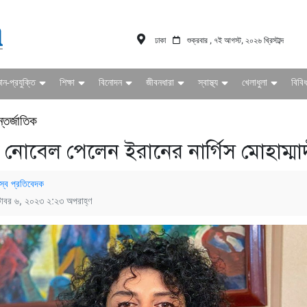
ঢাকা
শুক্রবার , ৭ই আগস্ট, ২০২৬ খ্রিস্টাব্দ
ঞান-প্রযুক্তি
শিক্ষা
বিনোদন
জীবনধারা
স্বাস্থ্য
খেলাধুলা
বিবি
্তর্জাতিক
তে নোবেল পেলেন ইরানের নার্গিস মোহাম্মা
স্ব প্রতিবেদক
টোবর ৬, ২০২৩ ২:২৩ অপরাহ্ণ