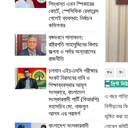
সিদ্ধান্ত এখন স্পিকারের
কোর্টে, স্পেসিফিক রেফারেন্স
পেলেই ব্যবস্থা: নির্বাচন
কমিশনার
বঙ্গভবনে পালাবদল:
রাষ্ট্রপতি সাহাবুদ্দিনের বিদায়
জল্পনা ও পর্দার অন্তরালের
রাজনীতি
চলমান এইচএসসি পরীক্ষার
ফ+
ফ-
সংকট নিরসনের দাবি ও
শিক্ষাব্যবস্থার আমূল
সংস্কারে, বাংলাদেশ
এ বছর শান্তি
সংস্কারবাদী পার্টি (বিআরপি)
মহাসচিব মো. নাজমুল
নিপীড়নের বি
আলম এর পরামর্শ
ভূষিত করা হয
বাংলাদেশ সংস্কারবাদী
নোবেল কমিট