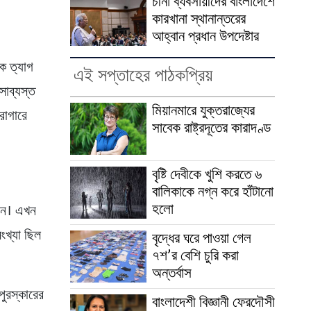
চীনা ব্যবসায়ীদের বাংলাদেশে
কারখানা স্থানান্তরের
আহ্বান প্রধান উপদেষ্টার
ক ত্যাগ
এই সপ্তাহের পাঠকপ্রিয়
সাব্যস্ত
মিয়ানমারে যুক্তরাজ্যের
রাগারে
সাবেক রাষ্ট্রদূতের কারাদণ্ড
বৃষ্টি দেবীকে খুশি করতে ৬
বালিকাকে নগ্ন করে হাঁটানো
হলো
 জন। এখন
সংখ্যা ছিল
বৃদ্ধের ঘরে পাওয়া গেল
৭শ’র বেশি চুরি করা
অন্তর্বাস
পুরস্কারের
বাংলাদেশী বিজ্ঞানী ফেরদৌসী