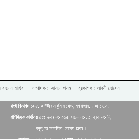
।
 লাবীব রহমান মাহির । সম্পাদক : আসমা খানম
প্রকাশক : লাবনী হোসেন
বার্তা বিভাগঃ
১৮৫, আউটার সার্কুলার রোড, মগবাজার, ঢাকা-১২১৭ ।
বাণিজ্যিক কার্যালয় ০১ঃ
ভবন নং- ২১৫, সড়ক নং-০৩, ব্লক নং- বি,
বসুন্ধারা আবাসিক এলাকা, ঢাকা ।