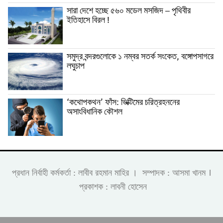
সারা দেশে হচ্ছে ৫৬০ মডেল মসজিদ – পৃথিবীর
ইতিহাসে বিরল !
সমুদ্র বন্দরগুলোকে ১ নম্বর সতর্ক সংকেত, বঙ্গোপসাগরে
লঘুচাপ
‘কথোপকথন’ ফাঁস: ভিক্টিমের চরিত্রহননের
অসাংবিধানিক কৌশল
।
প্রধান নির্বাহী কর্মকর্তা : লাবীব রহমান মাহির । সম্পাদক : আসমা খানম
প্রকাশক : লাবনী হোসেন