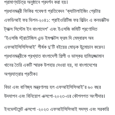
প্রামাণ্যচিত্র অনুষ্ঠানে প্রদর্শন করা হয়।
প্রধানমন্ত্রী ফিকির গবেষণা প্রতিবেদন ‘ক্যাটালাইজিং গ্রেটার
এফডিআই ফর ভিশন-২০৪১: প্রাইওরিটিজ ফর বিল্ডিং এ কনডাক্টিভ
ট্যাক্স সিস্টেম ইন বাংলাদেশ’ এবং ইএসজি কমিটি প্রণোদিত
‘ইএসজি স্ট্রাটেজিস এন্ড ইমপাক্টস ফ্রম দি মেম্বারস অব
এফআইসিসিসিআই’ শীর্ষক দু’টি বইয়ের মোড়ক উন্মোচান করেন।
প্রধানমন্ত্রীকে প্রখ্যাত বাংলাদেশী শিল্পী ও ভাস্কর হামিদুজ্জামান
খানের তৈরি একটি স্মারক উপহার দেওয়া হয়, যা বাংলাদেশের
অগ্রযাত্রার প্রতীক।
বিডা এবং বাণিজ্য মন্ত্রণালয় হল এফআইসিসিআই’র ৬০ বছর
উদযাপন এবং বিনিয়োগ এক্সপো-২০২৩-এর কৌশলগত অংশীদার।
ইনভেস্টমেন্ট এক্সপো -২০২৩ এফআইসিসিআই সদস্য এবং সরকারি