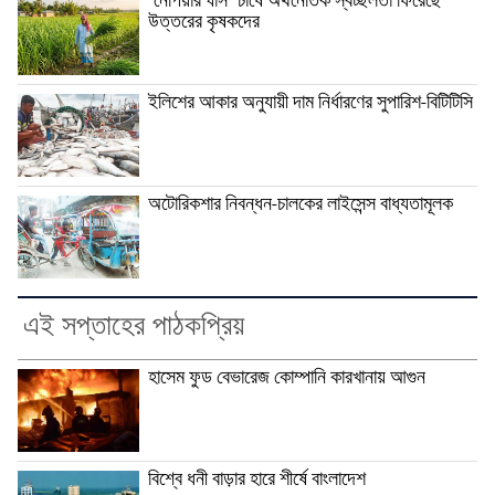
‘নেপিয়ার ঘাস’ চাষে অর্থনৈতিক স্বচ্ছলতা ফিরেছে
উত্তরের কৃষকদের
ইলিশের আকার অনুযায়ী দাম নির্ধারণের সুপারিশ-বিটিটিসি
অটোরিকশার নিবন্ধন-চালকের লাইসেন্স বাধ্যতামূলক
এই সপ্তাহের পাঠকপ্রিয়
হাসেম ফুড বেভারেজ কোম্পানি কারখানায় আগুন
বিশ্বে ধনী বাড়ার হারে শীর্ষে বাংলাদেশ