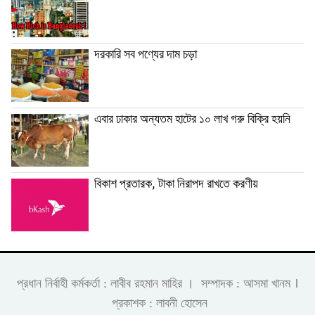
দরকারি সব পণ্যের দাম চড়া
এবার ঢাকার অন্যতম হাটের ১০ লাখ গরু বিক্রি হয়নি
বিকাশ প্রতারক, টাকা নিরাপদ রাখতে করণীয়
।
প্রধান নির্বাহী কর্মকর্তা : লাবীব রহমান মাহির । সম্পাদক : আসমা খানম
প্রকাশক : লাবনী হোসেন