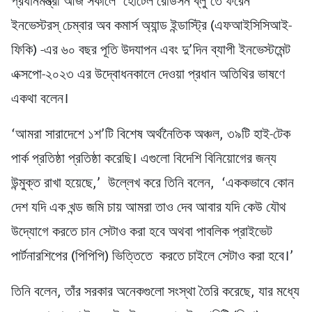
প্রধানমন্ত্রী আজ সকালে ‘হোটেল রেডিসন ব্লু’তে ফরেন
ইনভেস্টরস্ চেম্বার অব কমার্স অ্যান্ড ইন্ডাস্ট্রি (এফআইসিসিআই-
ফিকি) -এর ৬০ বছর পূতি উদযাপন এবং দু’দিন ব্যাপী ইনভেস্টমেন্ট
এক্সপো-২০২৩ এর উদ্বোধনকালে দেওয়া প্রধান অতিথির ভাষণে
একথা বলেন।
‘আমরা সারাদেশে ১শ’টি বিশেষ অর্থনৈতিক অঞ্চল, ৩৯টি হাই-টেক
পার্ক প্রতিষ্ঠা প্রতিষ্ঠা করেছি। এগুলো বিদেশি বিনিয়োগের জন্য
উন্মুক্ত রাখা হয়েছে,’ উল্লেখ করে তিনি বলেন, ‘এককভাবে কোন
দেশ যদি এক খন্ড জমি চায় আমরা তাও দেব আবার যদি কেউ যৌথ
উদ্যোগে করতে চান সেটাও করা হবে অথবা পাবলিক প্রাইভেট
পার্টনারশিপের (পিপিপি) ভিত্তিতে করতে চাইলে সেটাও করা হবে।’
তিনি বলেন, তাঁর সরকার অনেকগুলো সংস্থা তৈরি করেছে, যার মধ্যে