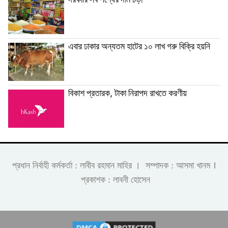
দরকারি সব পণ্যের দাম চড়া
এবার ঢাকার অন্যতম হাটের ১০ লাখ গরু বিক্রি হয়নি
বিকাশ প্রতারক, টাকা নিরাপদ রাখতে করণীয়
।
প্রধান নির্বাহী কর্মকর্তা : লাবীব রহমান মাহির । সম্পাদক : আসমা খানম
প্রকাশক : লাবনী হোসেন