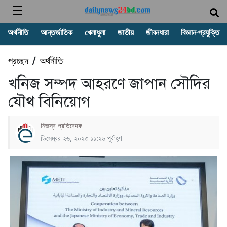
অর্থনীতি
আন্তর্জাতিক
খেলাধুলা
জাতীয়
জীবনধারা
বিজ্ঞান-প্রযুক্তি
প্রচ্ছদ
অর্থনীতি
/
খনিজ সম্পদ আহরণে জাপান সৌদির
যৌথ বিনিয়োগ
নিজস্ব প্রতিবেদক
ডিসেম্বর ২৬, ২০২৩ ১১:২৬ পূর্বাহ্ণ