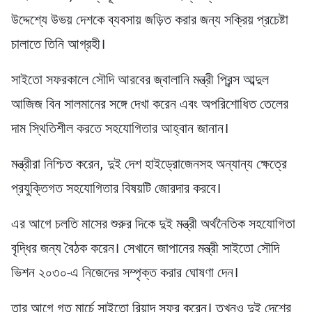
উদ্দেশ্যে উভয় দেশকে ব্যবসায় জড়িত করার জন্য সক্রিয় প্রচেষ্টা
চালাতে তিনি আগ্রহী।
সাইতো সফরকালে সৌদি আরবের জ্বালানি মন্ত্রী প্রিন্স আব্দুল
আজিজ বিন সালমানের সঙ্গে দেখা করেন এবং অপরিশোধিত তেলের
দাম স্থিতিশীল করতে সহযোগিতার আহ্বান জানান।
মন্ত্রীরা নিশ্চিত করেন, দুই দেশ হাইড্রোজেনসহ অন্যান্য ক্ষেত্রে
প্রযুক্তিগত সহযোগিতার বিষয়টি জোরদার করবে।
এর আগে চলতি মাসের শুরুর দিকে দুই মন্ত্রী অর্থনৈতিক সহযোগিতা
বৃদ্ধির জন্য বৈঠক করেন। সেখানে জাপানের মন্ত্রী সাইতো সৌদি
ভিশন ২০৩০-এ নিজেদের সম্পৃক্ত করার ঘোষণা দেন।
তার আগে গত মার্চে সাইতো রিয়াদ সফর করেন। তখনও দুই দেশের