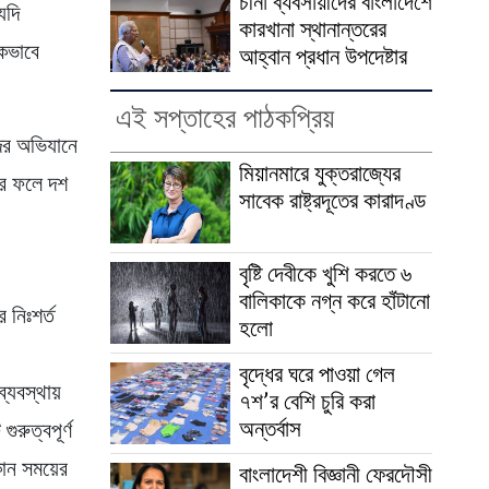
চীনা ব্যবসায়ীদের বাংলাদেশে
যদি
কারখানা স্থানান্তরের
িকভাবে
আহ্বান প্রধান উপদেষ্টার
এই সপ্তাহের পাঠকপ্রিয়
দের অভিযানে
মিয়ানমারে যুক্তরাজ্যের
যার ফলে দশ
সাবেক রাষ্ট্রদূতের কারাদণ্ড
বৃষ্টি দেবীকে খুশি করতে ৬
বালিকাকে নগ্ন করে হাঁটানো
 নিঃশর্ত
হলো
বৃদ্ধের ঘরে পাওয়া গেল
্যবস্থায়
৭শ’র বেশি চুরি করা
অন্তর্বাস
ুরুত্বপূর্ণ
োন সময়ের
বাংলাদেশী বিজ্ঞানী ফেরদৌসী