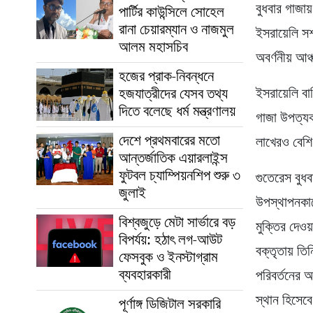
বুধবার গাজায
পার্টির কাউন্সিলে সোহেল
রানা চেয়ারম্যান ও নাজমুল
ইসরায়েলি সশ
আলম মহাসচিব
অবর্ণনীয় আঞ
হজের প্রাক-নিবন্ধনে
হজযাত্রীদের যেসব তথ্য
ইসরায়েলি ব
দিতে বলেছে ধর্ম মন্ত্রণালয়
গাজা উপত্যক
দেশে প্রথমবারের মতো
লাখেরও বেশি 
আন্তর্জাতিক এয়ারলাইন্স
ফুটবল চ্যাম্পিয়নশিপ শুরু ৩
গুতেরেস বুধ
জুলাই
উপস্থাপনকাল
বিশ্বজুড়ে মেটা সার্ভারে বড়
মুক্তির দেও
বিপর্যয়: হঠাৎ লগ-আউট
বক্তৃতায় তি
ফেসবুক ও ইনস্টাগ্রাম
ব্যবহারকারী
পরিবর্তনের আ
স্থান হিসেব
পূর্ণাঙ্গ ডিজিটাল সরকারি