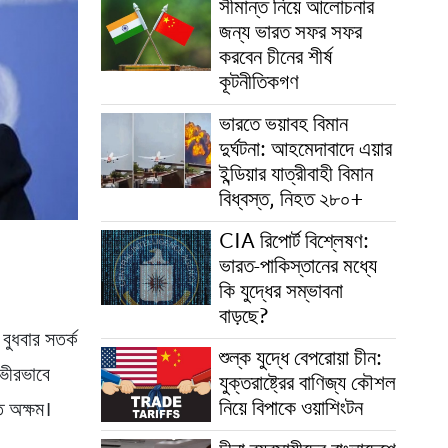
সীমান্ত নিয়ে আলোচনার
জন্য ভারত সফর সফর
করবেন চীনের শীর্ষ
কূটনীতিকগণ
ভারতে ভয়াবহ বিমান
দুর্ঘটনা: আহমেদাবাদে এয়ার
ইন্ডিয়ার যাত্রীবাহী বিমান
বিধ্বস্ত, নিহত ২৮০+
CIA রিপোর্ট বিশ্লেষণ:
ভারত-পাকিস্তানের মধ্যে
কি যুদ্ধের সম্ভাবনা
বাড়ছে?
বুধবার সতর্ক
শুল্ক যুদ্ধে বেপরোয়া চীন:
গভীরভাবে
যুক্তরাষ্ট্রের বাণিজ্য কৌশল
নিয়ে বিপাকে ওয়াশিংটন
তে অক্ষম।