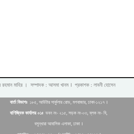
।
 লাবীব রহমান মাহির । সম্পাদক : আসমা খানম
প্রকাশক : লাবনী হোসেন
বার্তা বিভাগঃ
১৮৫, আউটার সার্কুলার রোড, মগবাজার, ঢাকা-১২১৭ ।
বাণিজ্যিক কার্যালয় ০১ঃ
ভবন নং- ২১৫, সড়ক নং-০৩, ব্লক নং- বি,
বসুন্ধারা আবাসিক এলাকা, ঢাকা ।