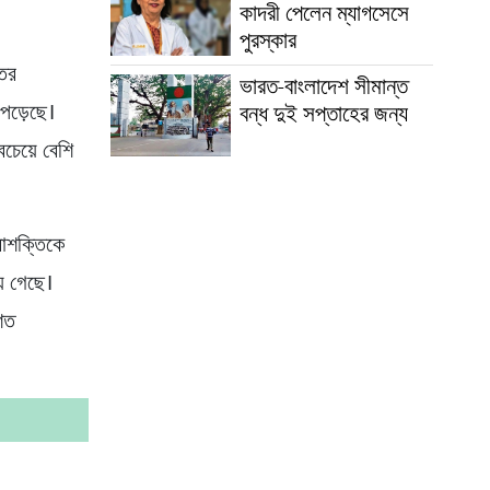
কাদরী পেলেন ম্যাগসেসে
পুরস্কার
তির
ভারত-বাংলাদেশ সীমান্ত
 পড়েছে।
বন্ধ দুই সপ্তাহের জন্য
চেয়ে বেশি
পরাশক্তিকে
়ে গেছে।
িত