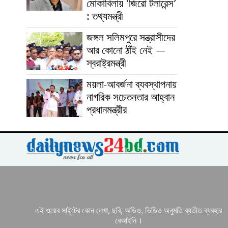
মোকাবিলায় ‘জিরো টলারেন্স’
: তথ্যমন্ত্রী
জঙ্গল সলিমপুরে সন্ত্রাসীদের
আর কোনো ঠাঁই নেই —
স্বরাষ্ট্রমন্ত্রী
ময়লা-আবর্জনা ব্যবস্থাপনায়
নাগরিক সচেতনতার আহ্বান
প্রধানমন্ত্রীর
এই ওয়েব সাইটের কোন লেখা, ছবি, অডিও, ভিডিও অনুমতি ব্যতীত ব্যবহার
বেআইনি ।