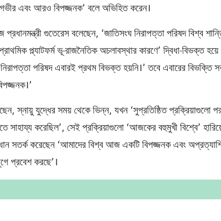
‘গভীর এবং আরও বিপজ্জনক’ বলে অভিহিত করেন।
িজ প্রধানমন্ত্রী গুতেরেস বলেছেন, ‘জাতিসংঘ নিরাপত্তা পরিষদ বিশ্ব শান্
প্রাথমিক প্ল্যাটফর্ম ভূ-রাজনৈতিক অচলাবস্থার কারণে’ দ্বিধা-বিভক্ত হয়ে
‘নিরাপত্তা পরিষদ এবারই প্রথম বিভক্ত হয়নি।’ তবে এবারের বিভক্তি সব
িপজ্জনক।’
েন, স্নায়ু যুদ্ধের সময় থেকে ভিন্ন, যখন ‘সুপ্রতিষ্ঠিত প্রক্রিয়াগুলো 
ে সাহায্য করেছিল’, সেই প্রক্রিয়াগুলো ‘আজকের বহুমুখী বিশ্বে’ হারিয
ধান সতর্ক করেছেন ‘আমাদের বিশ্ব আজ একটি বিপজ্জনক এবং অপ্রত্যাশ
যুগে প্রবেশ করছে’।