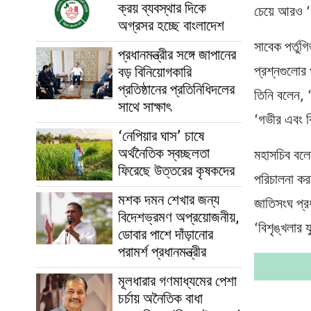
ক্রয় ব্যবস্থার দিকে
চেয়ে আরও 
অগ্রসর হচ্ছে বাংলাদেশ
সাবেক পর্তুগ
প্রধানমন্ত্রীর সঙ্গে জাপানের
বড় বিনিয়োগকারি
প্রশ্নগুলোর 
প্রতিষ্ঠানের প্রতিনিধিদলের
তিনি বলেন, 
সাথে সাক্ষাৎ
‘গভীর এবং ব
‘নেপিয়ার ঘাস’ চাষে
অর্থনৈতিক স্বচ্ছলতা
মহাসচিব বলেছ
ফিরেছে উত্তরের কৃষকদের
পরিচালনা করত
মশক দমন শেখার জন্য
জাতিসংঘ প্র
বিদেশভ্রমণ অপ্রয়োজনীয়,
‘বিশৃঙ্খলার 
ডোবার পাশে দাঁড়ানোর
পরামর্শ প্রধানমন্ত্রীর
মূলধারার গণমাধ্যমের পেশা
চর্চায় অনৈতিক বাধা