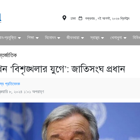
ঢাকা
শুক্রবার , ৭ই আগস্ট, ২০২৬ খ্রিস্টাব্দ
ঞান-প্রযুক্তি
শিক্ষা
বিনোদন
জীবনধারা
স্বাস্থ্য
খেলাধুলা
বিবি
্তর্জাতিক
খন ‘বিশৃঙ্খলার যুগে’: জাতিসংঘ প্রধান
স্ব প্রতিবেদক
্রুয়ারি ৮, ২০২৪ ১:০১ অপরাহ্ণ