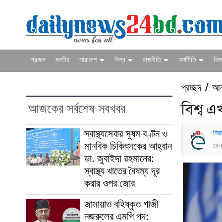
প্রচ্ছদ
জাতীয়
সারাদেশ
বিশ্ব
রাজনীতি
অর্থনীতি
বিজ্
প্রচ্ছদ
আন
/
আজকের সর্বশেষ সবখবর
বিশ্ব এ
স্বাস্থ্যসেবার সুষম বণ্টন ও
নিজ
মানবিক চিকিৎসকের আহ্বান
ফেব
ডা. জুবাইদা রহমানের:
স্বাস্থ্য খাতের বৈষম্য দূর
করার ওপর জোর
জামায়াত বহিষ্কৃত গাজী
নজরুলের এমপি পদ: