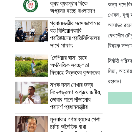
ক্রয় ব্যবস্থার দিকে
অন্য পদে বি
অগ্রসর হচ্ছে বাংলাদেশ
খোকন, যুগ্ম
প্রধানমন্ত্রীর সঙ্গে জাপানের
আসাদুর রহমান
বড় বিনিয়োগকারি
ফেরদৌস চৌধুর
প্রতিষ্ঠানের প্রতিনিধিদলের
সাথে সাক্ষাৎ
বিষয়ক সম্পা
‘নেপিয়ার ঘাস’ চাষে
নির্বাহী পর
অর্থনৈতিক স্বচ্ছলতা
মিয়া, আনোয
ফিরেছে উত্তরের কৃষকদের
রহমান।
মশক দমন শেখার জন্য
বিদেশভ্রমণ অপ্রয়োজনীয়,
ডোবার পাশে দাঁড়ানোর
পরামর্শ প্রধানমন্ত্রীর
মূলধারার গণমাধ্যমের পেশা
চর্চায় অনৈতিক বাধা