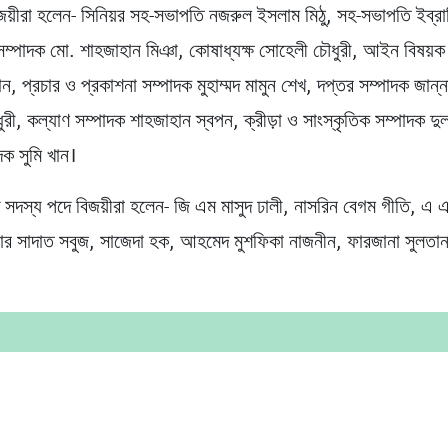
জয়ীরা হলেন- সিনিয়র সহ-সভাপতি নজরুল ইসলাম মিঠু, সহ-সভাপতি ইব্র
 সম্পাদক মো. শাহজাহান মিঞা, কোষাধ্যক্ষ সোহেলী চৌধুরী, আইন বিষয়ক
, প্রচার ও প্রকাশনা সম্পাদক মুহাম্মদ মামুন শেখ, দপ্তর সম্পাদক জান্ন
ী, কল্যাণ সম্পাদক শাহজাহান স্বপন, ক্রীড়া ও সাংস্কৃতিক সম্পাদক দুল
দক সুমি খান।
িষদ সদস্য পদে বিজয়ীরা হলেন- জি এম মাসুদ ঢালী, নাসরিন বেগম গীতি, এ
়ার সাদাত সবুজ, সাজেদা হক, আহমেদ মুশফিকা নাজনীন, ফারজানা সুলত