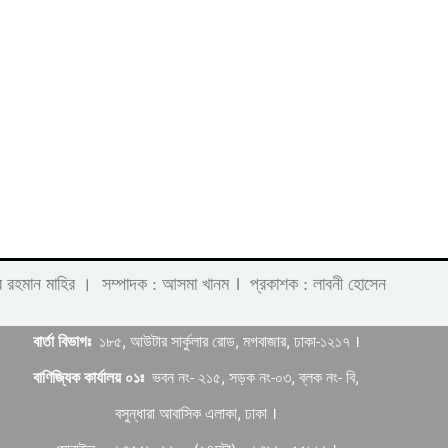
।
 লাবীব রহমান মাহির । সম্পাদক : আসমা খানম
প্রকাশক : লাবনী হোসেন
বার্তা বিভাগঃ
১৮৫, আউটার সার্কুলার রোড, মগবাজার, ঢাকা-১২১৭ ।
বাণিজ্যিক কার্যালয় ০১ঃ
ভবন নং- ২১৫, সড়ক নং-০৩, ব্লক নং- বি,
বসুন্ধারা আবাসিক এলাকা, ঢাকা ।