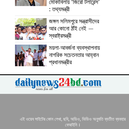
মোকাবিলায় ‘জিরো টলারেন্স’
: তথ্যমন্ত্রী
জঙ্গল সলিমপুরে সন্ত্রাসীদের
আর কোনো ঠাঁই নেই —
স্বরাষ্ট্রমন্ত্রী
ময়লা-আবর্জনা ব্যবস্থাপনায়
নাগরিক সচেতনতার আহ্বান
প্রধানমন্ত্রীর
এই ওয়েব সাইটের কোন লেখা, ছবি, অডিও, ভিডিও অনুমতি ব্যতীত ব্যবহার
বেআইনি ।