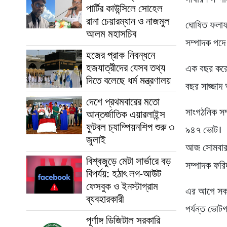
সাধারণ সম্প
পার্টির কাউন্সিলে সোহেল
রানা চেয়ারম্যান ও নাজমুল
ঘোষিত ফলাফল
আলম মহাসচিব
সম্পাদক পদে
হজের প্রাক-নিবন্ধনে
হজযাত্রীদের যেসব তথ্য
এক বছর করে 
দিতে বলেছে ধর্ম মন্ত্রণালয়
বছর সাজ্জাদ
দেশে প্রথমবারের মতো
সাংগঠনিক সম্
আন্তর্জাতিক এয়ারলাইন্স
ফুটবল চ্যাম্পিয়নশিপ শুরু ৩
৯৪৭ ভোট।
জুলাই
আজ সোমবার র
বিশ্বজুড়ে মেটা সার্ভারে বড়
সম্পাদক ফর
বিপর্যয়: হঠাৎ লগ-আউট
ফেসবুক ও ইনস্টাগ্রাম
এর আগে সকাল
ব্যবহারকারী
পর্যন্ত ভোট
পূর্ণাঙ্গ ডিজিটাল সরকারি