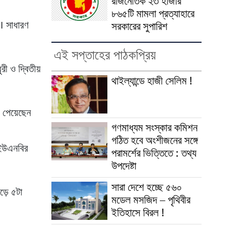
রাজনৈতিক ২৩ হাজার
৮৬৫টি মামলা প্রত্যাহারে
। সাধারণ
সরকারের সুপারিশ
এই সপ্তাহের পাঠকপ্রিয়
ী ও দ্বিতীয়
থাইল্যান্ডে হাজী সেলিম !
ি পেয়েছেন
গণমাধ্যম সংস্কার কমিশন
গঠিত হবে অংশীজনের সঙ্গে
 ইউএনবির
পরামর্শের ভিত্তিতে : তথ্য
উপদেষ্টা
সারা দেশে হচ্ছে ৫৬০
ড়ে ৫টা
মডেল মসজিদ – পৃথিবীর
ইতিহাসে বিরল !