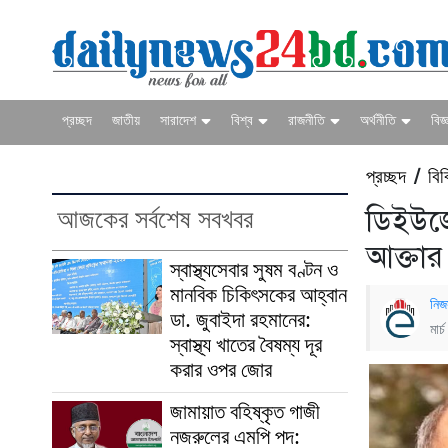
প্রচ্ছদ
জাতীয়
সারাদেশ
বিশ্ব
রাজনীতি
অর্থনীতি
বিজ্
প্রচ্ছদ
বিব
/
আজকের সর্বশেষ সবখবর
ডিইউজে
আক্তার 
স্বাস্থ্যসেবার সুষম বণ্টন ও
মানবিক চিকিৎসকের আহ্বান
নিজ
ডা. জুবাইদা রহমানের:
মার
স্বাস্থ্য খাতের বৈষম্য দূর
করার ওপর জোর
জামায়াত বহিষ্কৃত গাজী
নজরুলের এমপি পদ: