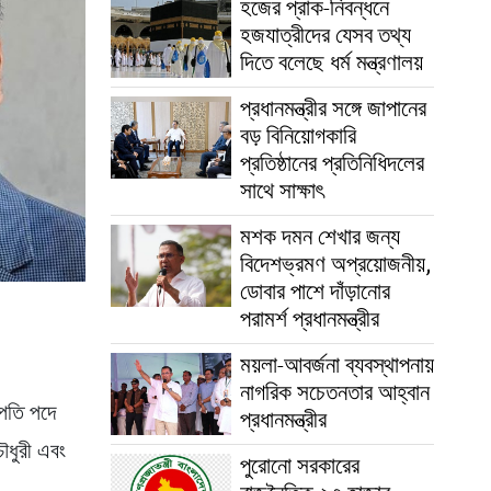
হজের প্রাক-নিবন্ধনে
হজযাত্রীদের যেসব তথ্য
দিতে বলেছে ধর্ম মন্ত্রণালয়
প্রধানমন্ত্রীর সঙ্গে জাপানের
বড় বিনিয়োগকারি
প্রতিষ্ঠানের প্রতিনিধিদলের
সাথে সাক্ষাৎ
মশক দমন শেখার জন্য
বিদেশভ্রমণ অপ্রয়োজনীয়,
ডোবার পাশে দাঁড়ানোর
পরামর্শ প্রধানমন্ত্রীর
ময়লা-আবর্জনা ব্যবস্থাপনায়
নাগরিক সচেতনতার আহ্বান
াপতি পদে
প্রধানমন্ত্রীর
ৌধুরী এবং
পুরোনো সরকারের