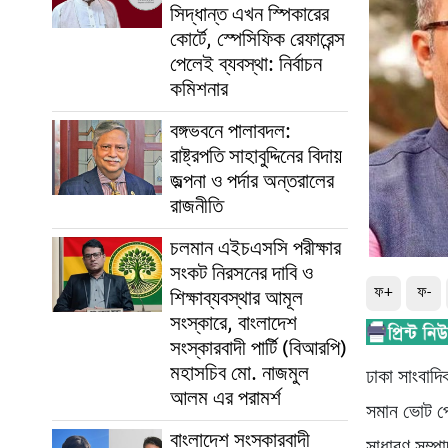
সিদ্ধান্ত এখন স্পিকারের
কোর্টে, স্পেসিফিক রেফারেন্স
পেলেই ব্যবস্থা: নির্বাচন
কমিশনার
বঙ্গভবনে পালাবদল:
রাষ্ট্রপতি সাহাবুদ্দিনের বিদায়
জল্পনা ও পর্দার অন্তরালের
রাজনীতি
চলমান এইচএসসি পরীক্ষার
সংকট নিরসনের দাবি ও
ফ+
ফ-
শিক্ষাব্যবস্থার আমূল
সংস্কারে, বাংলাদেশ
সংস্কারবাদী পার্টি (বিআরপি)
মহাসচিব মো. নাজমুল
ঢাকা সাংবাদি
আলম এর পরামর্শ
সমান ভোট পে
বাংলাদেশ সংস্কারবাদী