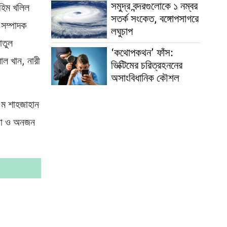
সমুদ্র বন্দরগুলোকে ১ নম্বর
াহিম খলিল
সতর্ক সংকেত, বঙ্গোপসাগরে
 সম্পাদক
লঘুচাপ
াতুল
‘কথোপকথন’ ফাঁস:
াল খান, নারী
ভিক্টিমের চরিত্রহননের
অসাংবিধানিক কৌশল
 এম শাহজাহান
ানা ও অনজন