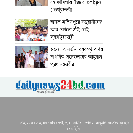
মোকাবিলায় ‘জিরো টলারেন্স’
: তথ্যমন্ত্রী
জঙ্গল সলিমপুরে সন্ত্রাসীদের
আর কোনো ঠাঁই নেই —
স্বরাষ্ট্রমন্ত্রী
ময়লা-আবর্জনা ব্যবস্থাপনায়
নাগরিক সচেতনতার আহ্বান
প্রধানমন্ত্রীর
এই ওয়েব সাইটের কোন লেখা, ছবি, অডিও, ভিডিও অনুমতি ব্যতীত ব্যবহার
বেআইনি ।