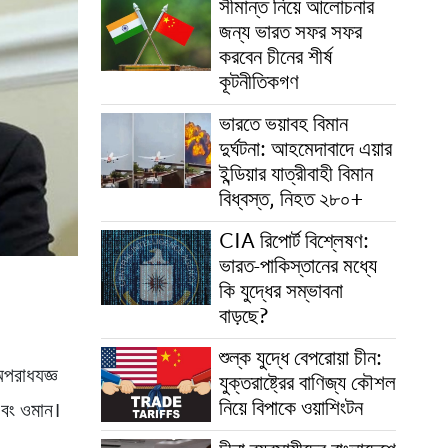
সীমান্ত নিয়ে আলোচনার
জন্য ভারত সফর সফর
করবেন চীনের শীর্ষ
কূটনীতিকগণ
ভারতে ভয়াবহ বিমান
দুর্ঘটনা: আহমেদাবাদে এয়ার
ইন্ডিয়ার যাত্রীবাহী বিমান
বিধ্বস্ত, নিহত ২৮০+
CIA রিপোর্ট বিশ্লেষণ:
ভারত-পাকিস্তানের মধ্যে
কি যুদ্ধের সম্ভাবনা
বাড়ছে?
শুল্ক যুদ্ধে বেপরোয়া চীন:
অপরাধযজ্ঞ
যুক্তরাষ্ট্রের বাণিজ্য কৌশল
নিয়ে বিপাকে ওয়াশিংটন
 এবং ওমান।