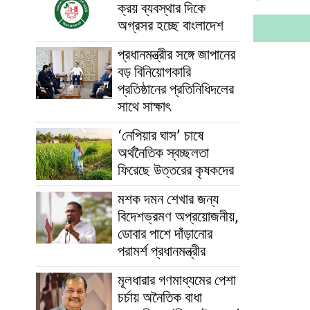
ক্রয় ব্যবস্থার দিকে
অগ্রসর হচ্ছে বাংলাদেশ
প্রধানমন্ত্রীর সঙ্গে জাপানের
বড় বিনিয়োগকারি
প্রতিষ্ঠানের প্রতিনিধিদলের
সাথে সাক্ষাৎ
‘নেপিয়ার ঘাস’ চাষে
অর্থনৈতিক স্বচ্ছলতা
ফিরেছে উত্তরের কৃষকদের
মশক দমন শেখার জন্য
বিদেশভ্রমণ অপ্রয়োজনীয়,
ডোবার পাশে দাঁড়ানোর
পরামর্শ প্রধানমন্ত্রীর
মূলধারার গণমাধ্যমের পেশা
চর্চায় অনৈতিক বাধা