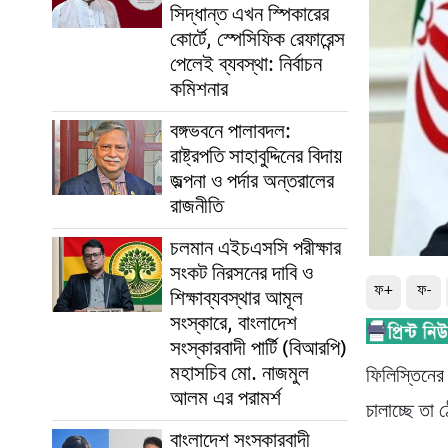
সিদ্ধান্ত এখন স্পিকারের
কোর্টে, স্পেসিফিক রেফারেন্স
পেলেই ব্যবস্থা: নির্বাচন
কমিশনার
বঙ্গভবনে পালাবদল:
রাষ্ট্রপতি সাহাবুদ্দিনের বিদায়
জল্পনা ও পর্দার অন্তরালের
রাজনীতি
চলমান এইচএসসি পরীক্ষার
সংকট নিরসনের দাবি ও
ফ+
ফ-
শিক্ষাব্যবস্থার আমূল
সংস্কারে, বাংলাদেশ
সংস্কারবাদী পার্টি (বিআরপি)
মহাসচিব মো. নাজমুল
ফিলিস্তিনের
আলম এর পরামর্শ
চালাচ্ছে তা
বাংলাদেশ সংস্কারবাদী