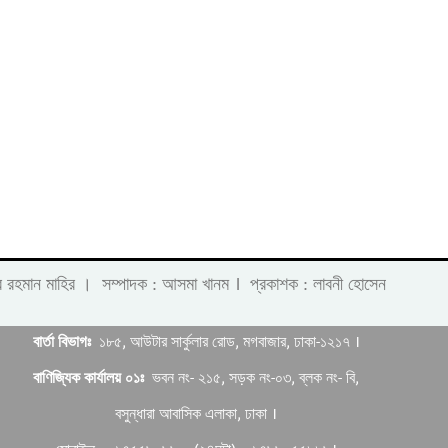
।
 লাবীব রহমান মাহির । সম্পাদক : আসমা খানম
প্রকাশক : লাবনী হোসেন
বার্তা বিভাগঃ
১৮৫, আউটার সার্কুলার রোড, মগবাজার, ঢাকা-১২১৭ ।
বাণিজ্যিক কার্যালয় ০১ঃ
ভবন নং- ২১৫, সড়ক নং-০৩, ব্লক নং- বি,
বসুন্ধারা আবাসিক এলাকা, ঢাকা ।