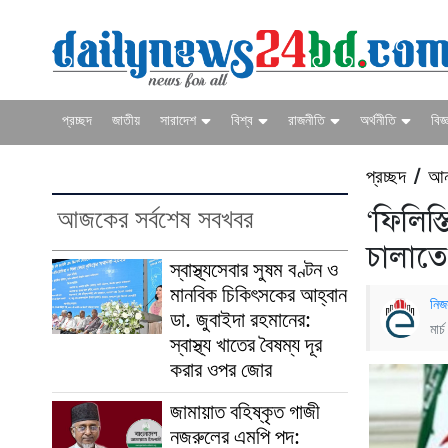
প্রচ্ছদ
জাতীয়
সারাদেশ
বিশ্ব
রাজনীতি
অর্থনীতি
বিজ্
প্রচ্ছদ
আন
/
আজকের সর্বশেষ সবখবর
‘ফিলিস
চালাতে
স্বাস্থ্যসেবার সুষম বণ্টন ও
মানবিক চিকিৎসকের আহ্বান
নিজ
ডা. জুবাইদা রহমানের:
মার
স্বাস্থ্য খাতের বৈষম্য দূর
করার ওপর জোর
জামায়াত বহিষ্কৃত গাজী
নজরুলের এমপি পদ: