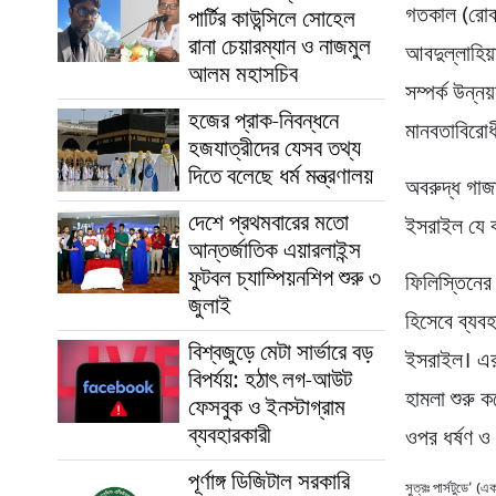
গতকাল (রোবব
পার্টির কাউন্সিলে সোহেল
রানা চেয়ারম্যান ও নাজমুল
আবদুল্লাহিয়
আলম মহাসচিব
সম্পর্ক উন্ন
হজের প্রাক-নিবন্ধনে
মানবতাবিরো
হজযাত্রীদের যেসব তথ্য
দিতে বলেছে ধর্ম মন্ত্রণালয়
অবরুদ্ধ গাজ
দেশে প্রথমবারের মতো
ইসরাইল যে বর্
আন্তর্জাতিক এয়ারলাইন্স
ফুটবল চ্যাম্পিয়নশিপ শুরু ৩
ফিলিস্তিনের
জুলাই
হিসেবে ব্যব
বিশ্বজুড়ে মেটা সার্ভারে বড়
ইসরাইল। এরপ
বিপর্যয়: হঠাৎ লগ-আউট
হামলা শুরু 
ফেসবুক ও ইনস্টাগ্রাম
ব্যবহারকারী
ওপর ধর্ষণ ও 
পূর্ণাঙ্গ ডিজিটাল সরকারি
সুত্রঃ পার্সটুডে’ (