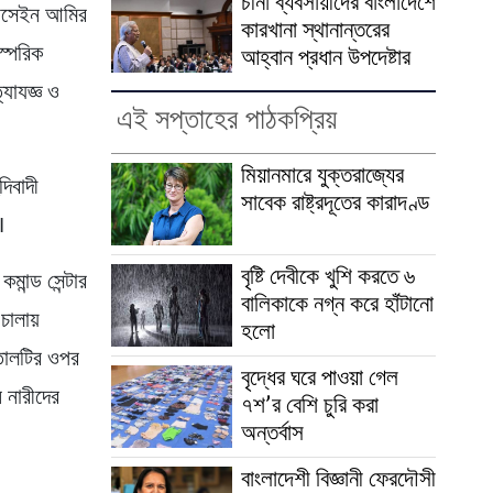
চীনা ব্যবসায়ীদের বাংলাদেশে
হোসেইন আমির
কারখানা স্থানান্তরের
স্পরিক
আহ্বান প্রধান উপদেষ্টার
্যাযজ্ঞ ও
এই সপ্তাহের পাঠকপ্রিয়
মিয়ানমারে যুক্তরাজ্যের
িবাদী
সাবেক রাষ্ট্রদূতের কারাদণ্ড
।
বৃষ্টি দেবীকে খুশি করতে ৬
ান্ড সেন্টার
বালিকাকে নগ্ন করে হাঁটানো
চালায়
হলো
াতালটির ওপর
বৃদ্ধের ঘরে পাওয়া গেল
 নারীদের
৭শ’র বেশি চুরি করা
অন্তর্বাস
বাংলাদেশী বিজ্ঞানী ফেরদৌসী