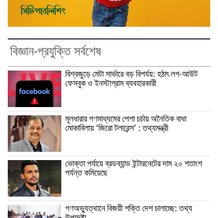
বিজ্ঞান-প্রযুক্তি সর্বশেষ
বিশ্বজুড়ে মেটা সার্ভারে বড় বিপর্যয়: হঠাৎ লগ-আউট
ফেসবুক ও ইনস্টাগ্রাম ব্যবহারকারী
মূলধারার গণমাধ্যমের পেশা চর্চায় অনৈতিক বাধা
মোকাবিলায় ‘জিরো টলারেন্স’ : তথ্যমন্ত্রী
ভোক্তা পর্যায়ে ব্রডব্যান্ড ইন্টারনেটের দাম ২০ শতাংশ
পর্যন্ত কমিয়েছে
গণঅভ্যুত্থানে বিজয়ী শক্তি দেশ চালাচ্ছে: তথ্য