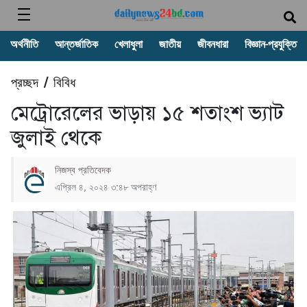
অর্থনীতি
আন্তর্জাতিক
খেলাধুলা
জাতীয়
জীবনধারা
বিজ্ঞান-প্রযুক্তি
প্রচ্ছদ
বিবিধ
/
মেট্রোরেলের ভাড়ায় ১৫ শতাংশ ভ্যাট
জুলাই থেকে
নিজস্ব প্রতিবেদক
এপ্রিল ৪, ২০২৪ ৩:৪৮ অপরাহ্ণ