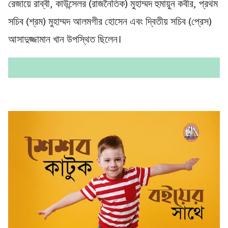
রেজায়ে রাব্বী, কাউন্সেলর (রাজনৈতিক) মুহাম্মদ হুমায়ুন কবীর, প্রথম
সচিব (শ্রম) মুহাম্মদ আলমগীর হোসেন এবং দ্বিতীয় সচিব (প্রেস)
আসাদুজ্জামান খান উপস্থিত ছিলেন।