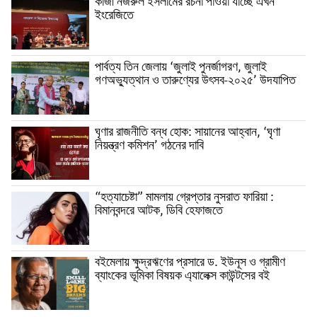
কাজী নজরুল ইসলামের রচনা পাওয়া যাচ্ছে এখন
ইংরেজিতে
পার্বত্য তিন জেলায় ‘জুলাই পুনর্জাগরণ, জুলাই
গণঅভ্যুত্থান ও তারুণ্যের উৎসব-২০২৫’ উদযাপিত
ঘৃণার রাজনীতি বন্ধ হোক: সায়ানের আহ্বান, ‘ঘৃণা
নিয়ন্ত্রণ কমিশন’ গঠনের দাবি
“হত্যাচেষ্টা” মামলায় গ্রেপ্তার নুসরাত ফারিয়া :
বিমানবন্দরে আটক, ডিবি হেফাজতে
বইমেলায় ক্ষুদ্রঋণের প্রসারে ড. ইউনূস ও গ্রামীণ
ব্যাংকের ভূমিকা বিষয়ক এ্যালেক্স কাউন্টসের বই