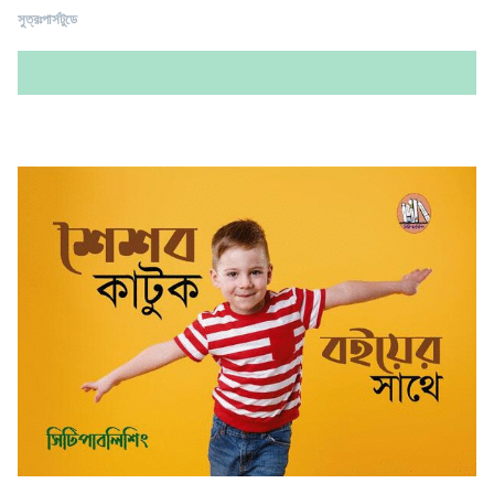
সুত্রঃপার্সটুডে