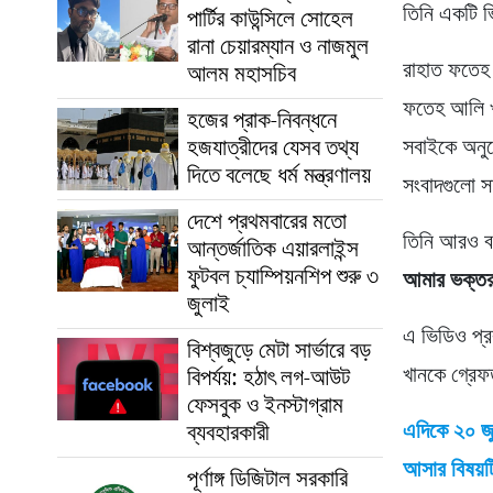
তিনি একটি 
পার্টির কাউন্সিলে সোহেল
রানা চেয়ারম্যান ও নাজমুল
রাহাত ফতেহ
আলম মহাসচিব
ফতেহ আলি খা
হজের প্রাক-নিবন্ধনে
হজযাত্রীদের যেসব তথ্য
সবাইকে অনুর
দিতে বলেছে ধর্ম মন্ত্রণালয়
সংবাদগুলো স
দেশে প্রথমবারের মতো
তিনি আরও ব
আন্তর্জাতিক এয়ারলাইন্স
ফুটবল চ্যাম্পিয়নশিপ শুরু ৩
আমার ভক্তর
জুলাই
এ ভিডিও প্র
বিশ্বজুড়ে মেটা সার্ভারে বড়
খানকে গ্রেফ
বিপর্যয়: হঠাৎ লগ-আউট
ফেসবুক ও ইনস্টাগ্রাম
ব্যবহারকারী
এদিকে ২০ জু
আসার বিষয়ট
পূর্ণাঙ্গ ডিজিটাল সরকারি