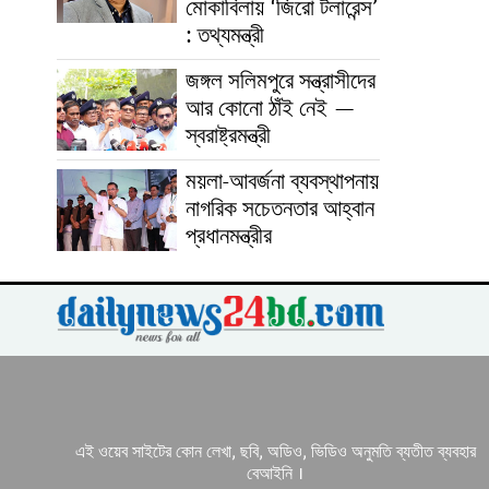
মোকাবিলায় ‘জিরো টলারেন্স’
: তথ্যমন্ত্রী
জঙ্গল সলিমপুরে সন্ত্রাসীদের
আর কোনো ঠাঁই নেই —
স্বরাষ্ট্রমন্ত্রী
ময়লা-আবর্জনা ব্যবস্থাপনায়
নাগরিক সচেতনতার আহ্বান
প্রধানমন্ত্রীর
এই ওয়েব সাইটের কোন লেখা, ছবি, অডিও, ভিডিও অনুমতি ব্যতীত ব্যবহার
বেআইনি ।