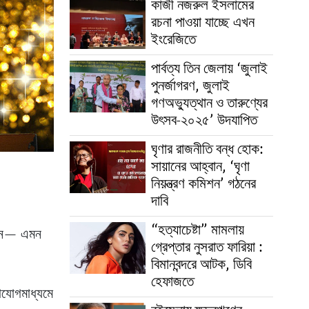
কাজী নজরুল ইসলামের
রচনা পাওয়া যাচ্ছে এখন
ইংরেজিতে
পার্বত্য তিন জেলায় ‘জুলাই
পুনর্জাগরণ, জুলাই
গণঅভ্যুত্থান ও তারুণ্যের
উৎসব-২০২৫’ উদযাপিত
ঘৃণার রাজনীতি বন্ধ হোক:
সায়ানের আহ্বান, ‘ঘৃণা
নিয়ন্ত্রণ কমিশন’ গঠনের
দাবি
“হত্যাচেষ্টা” মামলায়
েছেন— এমন
গ্রেপ্তার নুসরাত ফারিয়া :
বিমানবন্দরে আটক, ডিবি
হেফাজতে
াযোগমাধ্যমে