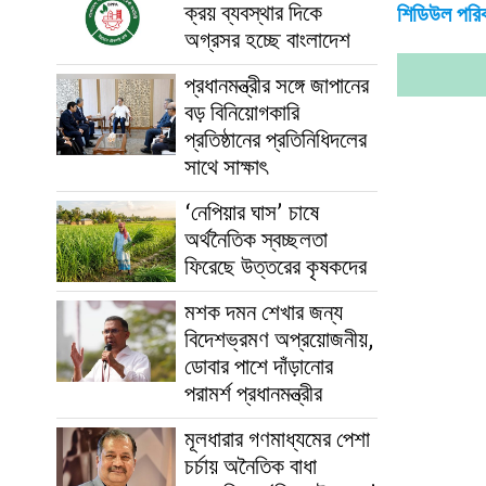
ক্রয় ব্যবস্থার দিকে
শিডিউল পরিব
অগ্রসর হচ্ছে বাংলাদেশ
প্রধানমন্ত্রীর সঙ্গে জাপানের
বড় বিনিয়োগকারি
প্রতিষ্ঠানের প্রতিনিধিদলের
সাথে সাক্ষাৎ
‘নেপিয়ার ঘাস’ চাষে
অর্থনৈতিক স্বচ্ছলতা
ফিরেছে উত্তরের কৃষকদের
মশক দমন শেখার জন্য
বিদেশভ্রমণ অপ্রয়োজনীয়,
ডোবার পাশে দাঁড়ানোর
পরামর্শ প্রধানমন্ত্রীর
মূলধারার গণমাধ্যমের পেশা
চর্চায় অনৈতিক বাধা