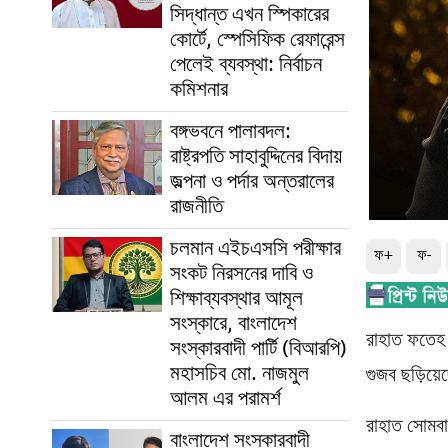
সিদ্ধান্ত এখন স্পিকারের
কোর্টে, স্পেসিফিক রেফারেন্স
পেলেই ব্যবস্থা: নির্বাচন
কমিশনার
বঙ্গভবনে পালাবদল:
রাষ্ট্রপতি সাহাবুদ্দিনের বিদায়
জল্পনা ও পর্দার অন্তরালের
রাজনীতি
চলমান এইচএসসি পরীক্ষার
ফ+
ফ-
সংকট নিরসনের দাবি ও
শিক্ষাব্যবস্থার আমূল
সংস্কারে, বাংলাদেশ
রাহাত ফতেহ 
সংস্কারবাদী পার্টি (বিআরপি)
মহাসচিব মো. নাজমুল
গুজব ছড়িয়
আলম এর পরামর্শ
রাহাত সোমবা
বাংলাদেশ সংস্কারবাদী