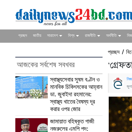
প্রচ্ছদ
জাতীয়
সারাদেশ
বিশ্ব
রাজনীতি
অর্থনীতি
বিজ্
প্রচ্ছদ
বি
/
আজকের সর্বশেষ সবখবর
‘গ্রেফ
স্বাস্থ্যসেবার সুষম বণ্টন ও
নিজ
মানবিক চিকিৎসকের আহ্বান
জুল
ডা. জুবাইদা রহমানের:
স্বাস্থ্য খাতের বৈষম্য দূর
করার ওপর জোর
জামায়াত বহিষ্কৃত গাজী
নজরুলের এমপি পদ: