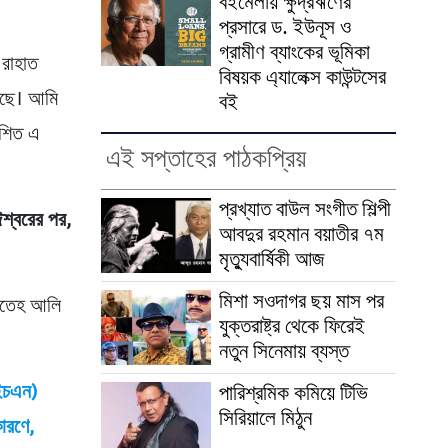
বইমেলায় ক্ষুদ্রঋণের
প্রসারে ড. ইউনূস ও
গ্রামীণ ব্যাংকের ভূমিকা
রাহাত
বিষয়ক এ্যালেক্স কাউন্টসের
আছে। আমি
বই
াশিত এ
এই সপ্তাহের পাঠকপ্রিয়
প্রখ্যাত বাউল সংগীত শিল্পী
শ্বরের পর,
আবদুর রহমান বয়াতীর ৭ম
মৃত্যুবার্ষিকী আজ
মিশা সওদাগর ছয় মাস পর
 ফতেহ আলি
যুক্তরাষ্ট্র থেকে ফিরেই
নতুন সিনেমায় ব্যস্ত
এইচএন)
পারিশ্রমিক কমিয়ে টিভি
সিরিয়ালে মিঠুন
ারণে,