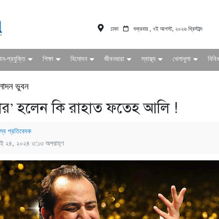
ঢাকা
শুক্রবার , ৭ই আগস্ট, ২০২৬ খ্রিস্টাব্দ
ঞান-প্রযুক্তি
শিক্ষা
বিনোদন
জীবনধারা
স্বাস্থ্য
খেলাধুলা
বিবি
নোদন ভুবন
তার’ হলেন কি রাহাত ফতেহ আলি !
স্ব প্রতিবেদক
াই ২৪, ২০২৪ ৩:১৩ অপরাহ্ণ