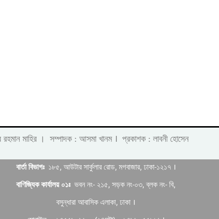
।
 লাবীব রহমান মাহির । সম্পাদক : আসমা খানম
প্রকাশক : লাবনী হোসেন
বার্তা বিভাগঃ
১৮৫, আউটার সার্কুলার রোড, মগবাজার, ঢাকা-১২১৭ ।
বাণিজ্যিক কার্যালয় ০১ঃ
ভবন নং- ২১৫, সড়ক নং-০৩, ব্লক নং- বি,
বসুন্ধারা আবাসিক এলাকা, ঢাকা ।