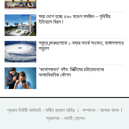
সারা দেশে হচ্ছে ৫৬০ মডেল মসজিদ – পৃথিবীর
ইতিহাসে বিরল !
সমুদ্র বন্দরগুলোকে ১ নম্বর সতর্ক সংকেত, বঙ্গোপসাগরে
লঘুচাপ
‘কথোপকথন’ ফাঁস: ভিক্টিমের চরিত্রহননের
অসাংবিধানিক কৌশল
।
প্রধান নির্বাহী কর্মকর্তা : লাবীব রহমান মাহির । সম্পাদক : আসমা খানম
প্রকাশক : লাবনী হোসেন