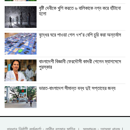
বৃষ্টি দেবীকে খুশি করতে ৬ বালিকাকে নগ্ন করে হাঁটানো
হলো
বৃদ্ধের ঘরে পাওয়া গেল ৭শ’র বেশি চুরি করা অন্তর্বাস
বাংলাদেশী বিজ্ঞানী ফেরদৌসী কাদরী পেলেন ম্যাগসেসে
পুরস্কার
ভারত-বাংলাদেশ সীমান্ত বন্ধ দুই সপ্তাহের জন্য
প্রধান নির্বাহী কর্মকর্তা : লাবীব রহমান মাহির । সম্পাদক : আসমা খানম