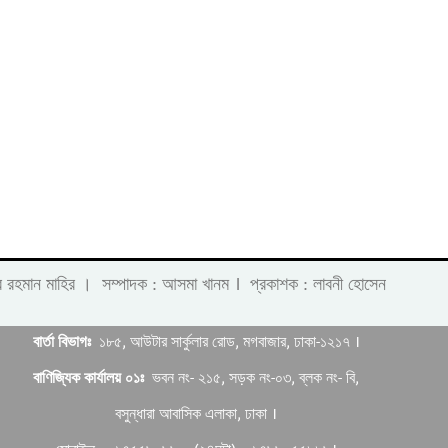
।
 লাবীব রহমান মাহির । সম্পাদক : আসমা খানম
প্রকাশক : লাবনী হোসেন
বার্তা বিভাগঃ
১৮৫, আউটার সার্কুলার রোড, মগবাজার, ঢাকা-১২১৭ ।
বাণিজ্যিক কার্যালয় ০১ঃ
ভবন নং- ২১৫, সড়ক নং-০৩, ব্লক নং- বি,
বসুন্ধারা আবাসিক এলাকা, ঢাকা ।