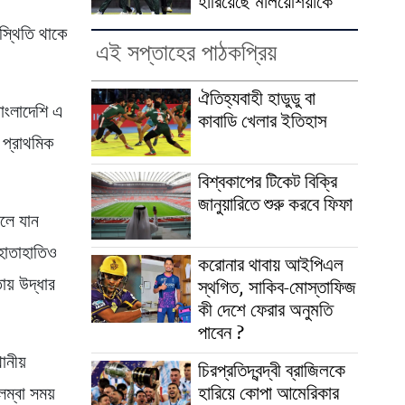
হারিয়েছে মালয়েশিয়াকে
পস্থিতি থাকে
এই সপ্তাহের পাঠকপ্রিয়
ঐতিহ্যবাহী হাডুডু বা
বাংলাদেশি এ
কাবাডি খেলার ইতিহাস
ত প্রাথমিক
বিশ্বকাপের টিকেট বিক্রি
জানুয়ারিতে শুরু করবে ফিফা
চলে যান
 হাতাহাতিও
করোনার থাবায় আইপিএল
য় উদ্ধার
স্থগিত, সাকিব-মোস্তাফিজ
কী দেশে ফেরার অনুমতি
পাবেন ?
ানীয়
চিরপ্রতিদ্বন্দ্বী ব্রাজিলকে
হারিয়ে কোপা আমেরিকার
লম্বা সময়