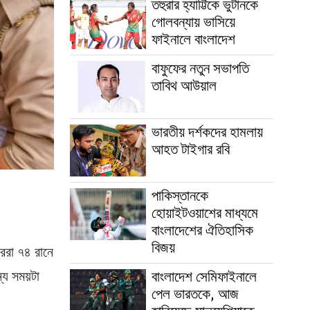
তহুরার হ্যাট্টিকে ভুটানকে
গোলবন্যায় ভাসিয়ে
ফাইনালে বাংলাদেশ
বাফুফের নতুন সভাপতি
তাবিথ আউয়াল
ভারতীয় দর্শকদের হামলায়
আহত টাইগার রবি
পাকিস্তানকে
হোয়াইটওয়াশের মাধ্যমে
বাংলাদেশের ঐতিহাসিক
বিজয়
গাররা ৭৪ রানে
বাংলাদেশ সেমিফাইনালে
্য সময়টা
পেল ভারতকে, আজ