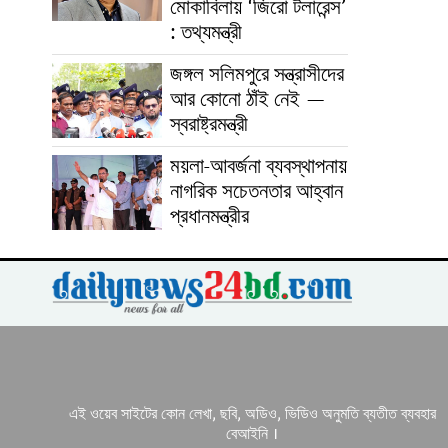
মোকাবিলায় ‘জিরো টলারেন্স’
: তথ্যমন্ত্রী
জঙ্গল সলিমপুরে সন্ত্রাসীদের
আর কোনো ঠাঁই নেই —
স্বরাষ্ট্রমন্ত্রী
ময়লা-আবর্জনা ব্যবস্থাপনায়
নাগরিক সচেতনতার আহ্বান
প্রধানমন্ত্রীর
এই ওয়েব সাইটের কোন লেখা, ছবি, অডিও, ভিডিও অনুমতি ব্যতীত ব্যবহার
বেআইনি ।