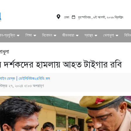
ঢাকা
বৃহস্পতিবার , ৬ই আগস্ট, ২০২৬ খ্রিস্টাব্দ
ঞান-প্রযুক্তি
শিক্ষা
বিনোদন
জীবনধারা
স্বাস্থ্য
খেলাধুলা
বিবি
াধুলা
় দর্শকদের হামলায় আহত টাইগার রবি
াইন ডেস্ক | ডেইলিনিউজ২৪বিডি.কম
্টেম্বর ২৭, ২০২৪ ৩:০৩ অপরাহ্ণ