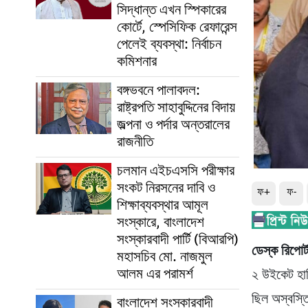
সিদ্ধান্ত এখন স্পিকারের
কোর্টে, স্পেসিফিক রেফারেন্স
পেলেই ব্যবস্থা: নির্বাচন
কমিশনার
বঙ্গভবনে পালাবদল:
রাষ্ট্রপতি সাহাবুদ্দিনের বিদায়
জল্পনা ও পর্দার অন্তরালের
রাজনীতি
চলমান এইচএসসি পরীক্ষার
সংকট নিরসনের দাবি ও
ফ+
ফ-
শিক্ষাব্যবস্থার আমূল
সংস্কারে, বাংলাদেশ
সংস্কারবাদী পার্টি (বিআরপি)
ডেস্ক রিপোর্
মহাসচিব মো. নাজমুল
আলম এর পরামর্শ
২ উইকেট হার
ছিল অস্বস্ত
বাংলাদেশ সংস্কারবাদী