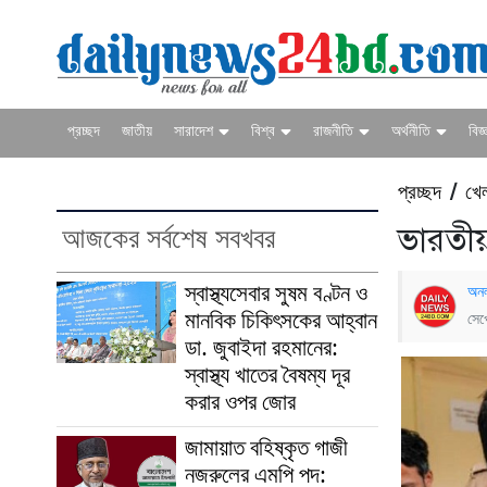
প্রচ্ছদ
জাতীয়
সারাদেশ
বিশ্ব
রাজনীতি
অর্থনীতি
বিজ্
প্রচ্ছদ
খেল
/
আজকের সর্বশেষ সবখবর
ভারতীয
স্বাস্থ্যসেবার সুষম বণ্টন ও
অনল
মানবিক চিকিৎসকের আহ্বান
সেপ
ডা. জুবাইদা রহমানের:
স্বাস্থ্য খাতের বৈষম্য দূর
করার ওপর জোর
জামায়াত বহিষ্কৃত গাজী
নজরুলের এমপি পদ: