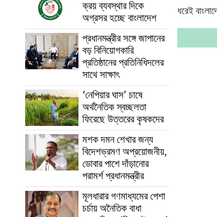
ক্রয় ব্যবস্থার দিকে
ধরেই বাংলাদে
অগ্রসর হচ্ছে বাংলাদেশ
প্রধানমন্ত্রীর সঙ্গে জাপানের
বড় বিনিয়োগকারি
প্রতিষ্ঠানের প্রতিনিধিদলের
সাথে সাক্ষাৎ
‘নেপিয়ার ঘাস’ চাষে
অর্থনৈতিক স্বচ্ছলতা
ফিরেছে উত্তরের কৃষকদের
মশক দমন শেখার জন্য
বিদেশভ্রমণ অপ্রয়োজনীয়,
ডোবার পাশে দাঁড়ানোর
পরামর্শ প্রধানমন্ত্রীর
মূলধারার গণমাধ্যমের পেশা
চর্চায় অনৈতিক বাধা