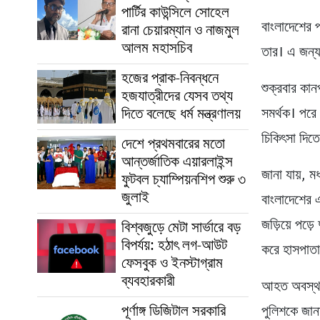
পার্টির কাউন্সিলে সোহেল
বাংলাদেশের প
রানা চেয়ারম্যান ও নাজমুল
আলম মহাসচিব
তার। এ জন্য
হজের প্রাক-নিবন্ধনে
শুক্রবার কান
হজযাত্রীদের যেসব তথ্য
দিতে বলেছে ধর্ম মন্ত্রণালয়
সমর্থক। পরে 
চিকিৎসা দিত
দেশে প্রথমবারের মতো
আন্তর্জাতিক এয়ারলাইন্স
জানা যায়, ম
ফুটবল চ্যাম্পিয়নশিপ শুরু ৩
জুলাই
বাংলাদেশের এ
জড়িয়ে পড়
বিশ্বজুড়ে মেটা সার্ভারে বড়
বিপর্যয়: হঠাৎ লগ-আউট
করে হাসপাতা
ফেসবুক ও ইনস্টাগ্রাম
ব্যবহারকারী
আহত অবস্থায
পূর্ণাঙ্গ ডিজিটাল সরকারি
পুলিশকে জান