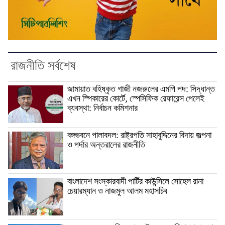
রাজনীতি সর্বশেষ
জামায়াত বহিষ্কৃত গাজী নজরুলের এমপি পদ: সিদ্ধান্ত
এখন স্পিকারের কোর্টে, স্পেসিফিক রেফারেন্স পেলেই
ব্যবস্থা: নির্বাচন কমিশনার
বঙ্গভবনে পালাবদল: রাষ্ট্রপতি সাহাবুদ্দিনের বিদায় জল্পনা
ও পর্দার অন্তরালের রাজনীতি
বাংলাদেশ সংস্কারবাদী পার্টির কাউন্সিলে সোহেল রানা
চেয়ারম্যান ও নাজমুল আলম মহাসচিব