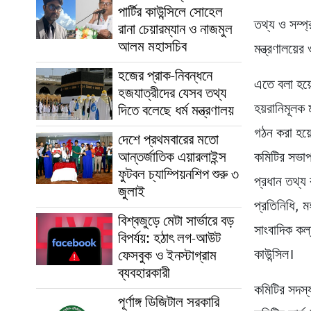
পার্টির কাউন্সিলে সোহেল
তথ্য ও সম্প্
রানা চেয়ারম্যান ও নাজমুল
আলম মহাসচিব
মন্ত্রণালয়ে
হজের প্রাক-নিবন্ধনে
এতে বলা হয়ে
হজযাত্রীদের যেসব তথ্য
হয়রানিমূলক 
দিতে বলেছে ধর্ম মন্ত্রণালয়
গঠন করা হয়
দেশে প্রথমবারের মতো
আন্তর্জাতিক এয়ারলাইন্স
কমিটির সভাপত
ফুটবল চ্যাম্পিয়নশিপ শুরু ৩
প্রধান তথ্য
জুলাই
প্রতিনিধি, 
বিশ্বজুড়ে মেটা সার্ভারে বড়
সাংবাদিক কল্
বিপর্যয়: হঠাৎ লগ-আউট
কাউন্সিল।
ফেসবুক ও ইনস্টাগ্রাম
ব্যবহারকারী
কমিটির সদস্য
পূর্ণাঙ্গ ডিজিটাল সরকারি