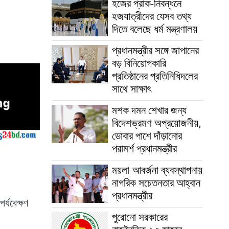
হজের প্রাক-নিবন্ধনে
হজযাত্রীদের যেসব তথ্য
দিতে বলেছে ধর্ম মন্ত্রণালয়
প্রধানমন্ত্রীর সঙ্গে জাপানের
বড় বিনিয়োগকারি
প্রতিষ্ঠানের প্রতিনিধিদলের
সাথে সাক্ষাৎ
মশক দমন শেখার জন্য
বিদেশভ্রমণ অপ্রয়োজনীয়,
ডোবার পাশে দাঁড়ানোর
পরামর্শ প্রধানমন্ত্রীর
ময়লা-আবর্জনা ব্যবস্থাপনায়
নাগরিক সচেতনতার আহ্বান
প্রধানমন্ত্রীর
র্যবেক্ষণ
পুরোনো সরকারের