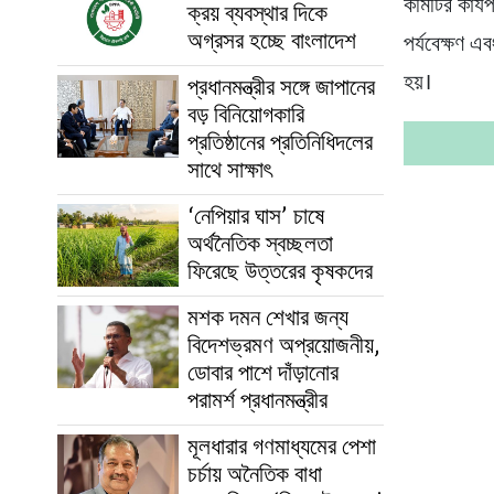
কমিটির কার্য
ক্রয় ব্যবস্থার দিকে
অগ্রসর হচ্ছে বাংলাদেশ
পর্যবেক্ষণ এ
হয়।
প্রধানমন্ত্রীর সঙ্গে জাপানের
বড় বিনিয়োগকারি
প্রতিষ্ঠানের প্রতিনিধিদলের
সাথে সাক্ষাৎ
‘নেপিয়ার ঘাস’ চাষে
অর্থনৈতিক স্বচ্ছলতা
ফিরেছে উত্তরের কৃষকদের
মশক দমন শেখার জন্য
বিদেশভ্রমণ অপ্রয়োজনীয়,
ডোবার পাশে দাঁড়ানোর
পরামর্শ প্রধানমন্ত্রীর
মূলধারার গণমাধ্যমের পেশা
চর্চায় অনৈতিক বাধা