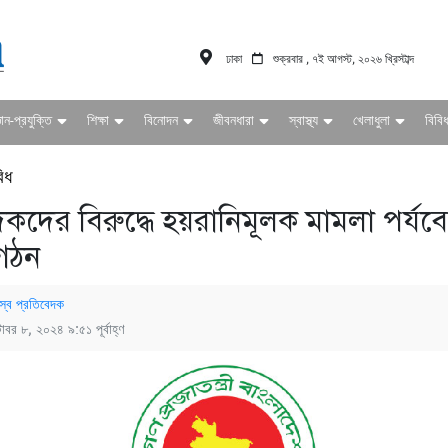
ঢাকা
শুক্রবার , ৭ই আগস্ট, ২০২৬ খ্রিস্টাব্দ
ঞান-প্রযুক্তি
শিক্ষা
বিনোদন
জীবনধারা
স্বাস্থ্য
খেলাধুলা
বিবি
িধ
কদের বিরুদ্ধে হয়রানিমূলক মামলা পর্যবে
 গঠন
স্ব প্রতিবেদক
টোবর ৮, ২০২৪ ৯:৫১ পূর্বাহ্ণ