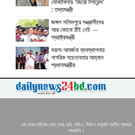
মোকাবিলায় ‘জিরো টলারেন্স’
: তথ্যমন্ত্রী
জঙ্গল সলিমপুরে সন্ত্রাসীদের
আর কোনো ঠাঁই নেই —
স্বরাষ্ট্রমন্ত্রী
ময়লা-আবর্জনা ব্যবস্থাপনায়
নাগরিক সচেতনতার আহ্বান
প্রধানমন্ত্রীর
এই ওয়েব সাইটের কোন লেখা, ছবি, অডিও, ভিডিও অনুমতি ব্যতীত ব্যবহার
বেআইনি ।