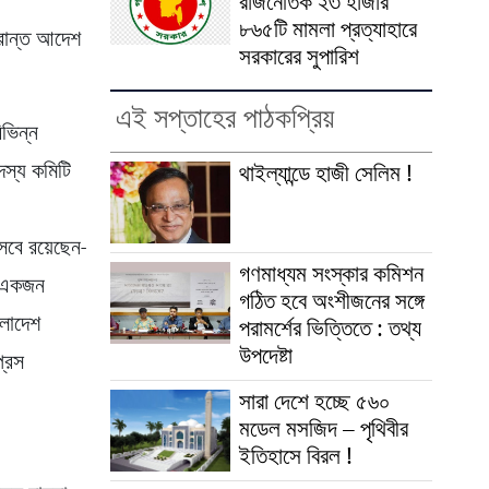
রাজনৈতিক ২৩ হাজার
৮৬৫টি মামলা প্রত্যাহারে
ক্রান্ত আদেশ
সরকারের সুপারিশ
এই সপ্তাহের পাঠকপ্রিয়
িভিন্ন
সদস্য কমিটি
থাইল্যান্ডে হাজী সেলিম !
সেবে রয়েছেন-
গণমাধ্যম সংস্কার কমিশন
র একজন
গঠিত হবে অংশীজনের সঙ্গে
ংলাদেশ
পরামর্শের ভিত্তিতে : তথ্য
উপদেষ্টা
্রেস
সারা দেশে হচ্ছে ৫৬০
মডেল মসজিদ – পৃথিবীর
ইতিহাসে বিরল !