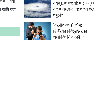
মূলক মামলা
সমুদ্র বন্দরগুলোকে ১ নম্বর
সতর্ক সংকেত, বঙ্গোপসাগরে
শ জারি করা
লঘুচাপ
‘কথোপকথন’ ফাঁস:
ভিক্টিমের চরিত্রহননের
অসাংবিধানিক কৌশল