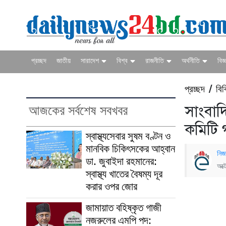
প্রচ্ছদ
জাতীয়
সারাদেশ
বিশ্ব
রাজনীতি
অর্থনীতি
বিজ্
প্রচ্ছদ
বিব
/
আজকের সর্বশেষ সবখবর
সাংবাদি
কমিটি
স্বাস্থ্যসেবার সুষম বণ্টন ও
মানবিক চিকিৎসকের আহ্বান
নিজ
ডা. জুবাইদা রহমানের:
অক্
স্বাস্থ্য খাতের বৈষম্য দূর
করার ওপর জোর
জামায়াত বহিষ্কৃত গাজী
নজরুলের এমপি পদ: