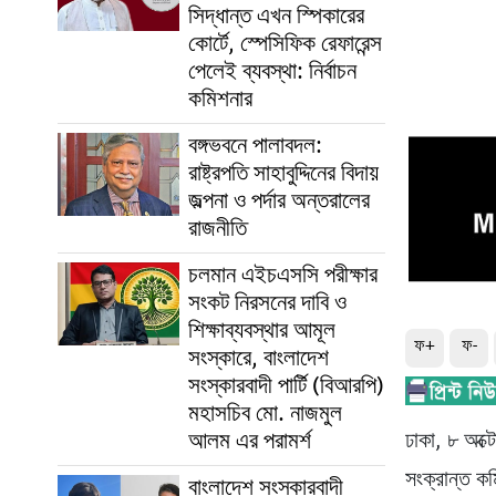
সিদ্ধান্ত এখন স্পিকারের
কোর্টে, স্পেসিফিক রেফারেন্স
পেলেই ব্যবস্থা: নির্বাচন
কমিশনার
বঙ্গভবনে পালাবদল:
রাষ্ট্রপতি সাহাবুদ্দিনের বিদায়
জল্পনা ও পর্দার অন্তরালের
রাজনীতি
চলমান এইচএসসি পরীক্ষার
সংকট নিরসনের দাবি ও
শিক্ষাব্যবস্থার আমূল
ফ+
ফ-
সংস্কারে, বাংলাদেশ
সংস্কারবাদী পার্টি (বিআরপি)
মহাসচিব মো. নাজমুল
আলম এর পরামর্শ
ঢাকা, ৮ অক্ট
সংক্রান্ত ক
বাংলাদেশ সংস্কারবাদী