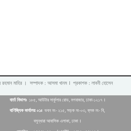
।
 লাবীব রহমান মাহির । সম্পাদক : আসমা খানম
প্রকাশক : লাবনী হোসেন
বার্তা বিভাগঃ
১৮৫, আউটার সার্কুলার রোড, মগবাজার, ঢাকা-১২১৭ ।
বাণিজ্যিক কার্যালয় ০১ঃ
ভবন নং- ২১৫, সড়ক নং-০৩, ব্লক নং- বি,
বসুন্ধারা আবাসিক এলাকা, ঢাকা ।