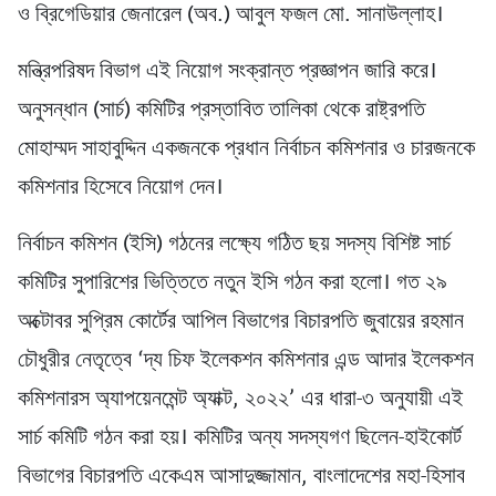
ও ব্রিগেডিয়ার জেনারেল (অব.) আবুল ফজল মো. সানাউল্লাহ।
মন্ত্রিপরিষদ বিভাগ এই নিয়োগ সংক্রান্ত প্রজ্ঞাপন জারি করে।
অনুসন্ধান (সার্চ) কমিটির প্রস্তাবিত তালিকা থেকে রাষ্ট্রপতি
মোহাম্মদ সাহাবুদ্দিন একজনকে প্রধান নির্বাচন কমিশনার ও চারজনকে
কমিশনার হিসেবে নিয়োগ দেন।
নির্বাচন কমিশন (ইসি) গঠনের লক্ষ্যে গঠিত ছয় সদস্য বিশিষ্ট সার্চ
কমিটির সুপারিশের ভিত্তিতে নতুন ইসি গঠন করা হলো। গত ২৯
অক্টোবর সুপ্রিম কোর্টের আপিল বিভাগের বিচারপতি জুবায়ের রহমান
চৌধুরীর নেতৃত্বে ‘দ্য চিফ ইলেকশন কমিশনার এন্ড আদার ইলেকশন
কমিশনারস অ্যাপয়েনমেন্ট অ্যাক্ট, ২০২২’ এর ধারা-৩ অনুযায়ী এই
সার্চ কমিটি গঠন করা হয়। কমিটির অন্য সদস্যগণ ছিলেন-হাইকোর্ট
বিভাগের বিচারপতি একেএম আসাদুজ্জামান, বাংলাদেশের মহা-হিসাব