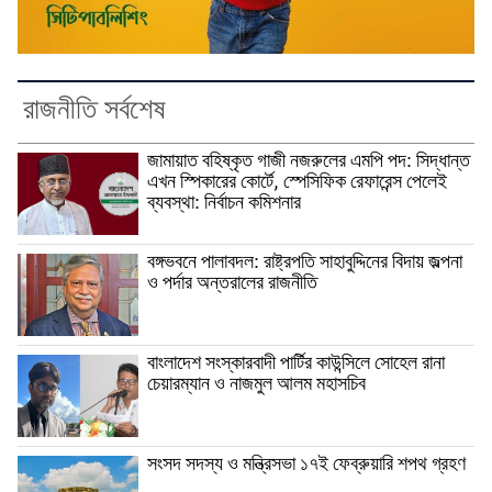
রাজনীতি সর্বশেষ
জামায়াত বহিষ্কৃত গাজী নজরুলের এমপি পদ: সিদ্ধান্ত
এখন স্পিকারের কোর্টে, স্পেসিফিক রেফারেন্স পেলেই
ব্যবস্থা: নির্বাচন কমিশনার
বঙ্গভবনে পালাবদল: রাষ্ট্রপতি সাহাবুদ্দিনের বিদায় জল্পনা
ও পর্দার অন্তরালের রাজনীতি
বাংলাদেশ সংস্কারবাদী পার্টির কাউন্সিলে সোহেল রানা
চেয়ারম্যান ও নাজমুল আলম মহাসচিব
সংসদ সদস্য ও মন্ত্রিসভা ১৭ই ফেব্রুয়ারি শপথ গ্রহণ