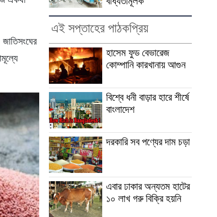
ে আজ একথা
বাধ্যতামূলক
এই সপ্তাহের পাঠকপ্রিয়
ে। জাতিসংঘের
হাসেম ফুড বেভারেজ
মূল্যে
কোম্পানি কারখানায় আগুন
বিশ্বে ধনী বাড়ার হারে শীর্ষে
বাংলাদেশ
দরকারি সব পণ্যের দাম চড়া
এবার ঢাকার অন্যতম হাটের
১০ লাখ গরু বিক্রি হয়নি