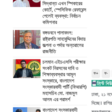
সিদ্ধান্ত এখন স্পিকারের
কোর্টে, স্পেসিফিক রেফারেন্স
পেলেই ব্যবস্থা: নির্বাচন
কমিশনার
বঙ্গভবনে পালাবদল:
রাষ্ট্রপতি সাহাবুদ্দিনের বিদায়
জল্পনা ও পর্দার অন্তরালের
রাজনীতি
চলমান এইচএসসি পরীক্ষার
সংকট নিরসনের দাবি ও
ফ+
ফ-
শিক্ষাব্যবস্থার আমূল
সংস্কারে, বাংলাদেশ
সংস্কারবাদী পার্টি (বিআরপি)
মহাসচিব মো. নাজমুল
ঢাকা, ২১ নভ
আলম এর পরামর্শ
দিচ্ছে। রাশিয
বাংলাদেশ সংস্কারবাদী