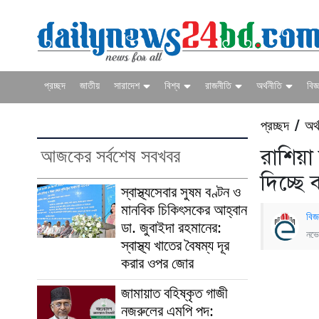
প্রচ্ছদ
জাতীয়
সারাদেশ
বিশ্ব
রাজনীতি
অর্থনীতি
বিজ্
প্রচ্ছদ
অর্
/
আজকের সর্বশেষ সবখবর
রাশিয়
দিচ্ছে
স্বাস্থ্যসেবার সুষম বণ্টন ও
মানবিক চিকিৎসকের আহ্বান
বিজ
ডা. জুবাইদা রহমানের:
নভে
স্বাস্থ্য খাতের বৈষম্য দূর
করার ওপর জোর
জামায়াত বহিষ্কৃত গাজী
নজরুলের এমপি পদ: