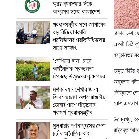
ক্রয় ব্যবস্থার দিকে
অগ্রসর হচ্ছে বাংলাদেশ
প্রধানমন্ত্রীর সঙ্গে জাপানের
বড় বিনিয়োগকারি
ঢাকায় রুশ 
প্রতিষ্ঠানের প্রতিনিধিদলের
একটি চিঠি কৃ
সাথে সাক্ষাৎ
হস্তান্তর ক
‘নেপিয়ার ঘাস’ চাষে
অর্থনৈতিক স্বচ্ছলতা
উক্ত চিঠির উ
ফিরেছে উত্তরের কৃষকদের
অন্যতম পটাশ
মশক দমন শেখার জন্য
ভিত্তিতে জে
বিদেশভ্রমণ অপ্রয়োজনীয়,
বেশি এমওপি
ডোবার পাশে দাঁড়ানোর
পরামর্শ প্রধানমন্ত্রীর
উল্লেখ্য, ২৯
মূলধারার গণমাধ্যমের পেশা
রাষ্ট্রদূত আ
চর্চায় অনৈতিক বাধা