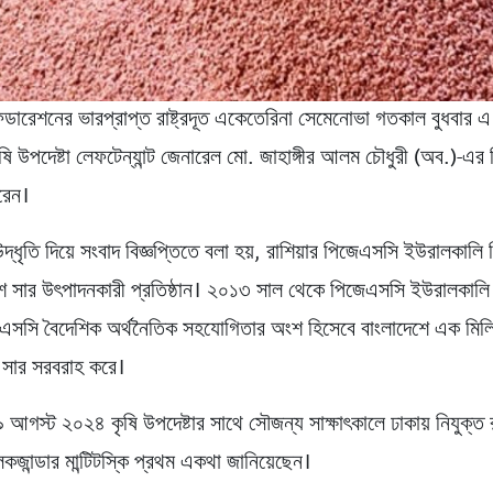
ফেডারেশনের ভারপ্রাপ্ত রাষ্ট্রদূত একেতেরিনা সেমেনোভা গতকাল বুধবার এ
ষি উপদেষ্টা লেফটেন্যান্ট জেনারেল মো. জাহাঙ্গীর আলম চৌধুরী (অব.)-এর
রেন।
দ্ধৃতি দিয়ে সংবাদ বিজ্ঞপ্তিতে বলা হয়, রাশিয়ার পিজেএসসি ইউরালকালি 
 সার উৎপাদনকারী প্রতিষ্ঠান। ২০১৩ সাল থেকে পিজেএসসি ইউরালকালি 
এসসি বৈদেশিক অর্থনৈতিক সহযোগিতার অংশ হিসেবে বাংলাদেশে এক মিল
 সার সরবরাহ করে।
 আগস্ট ২০২৪ কৃষি উপদেষ্টার সাথে সৌজন্য সাক্ষাৎকালে ঢাকায় নিযুক্ত র
লেকজান্ডার মান্টিটস্কি প্রথম একথা জানিয়েছেন।