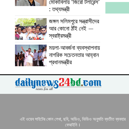
মোকাবিলায় ‘জিরো টলারেন্স’
: তথ্যমন্ত্রী
জঙ্গল সলিমপুরে সন্ত্রাসীদের
আর কোনো ঠাঁই নেই —
স্বরাষ্ট্রমন্ত্রী
ময়লা-আবর্জনা ব্যবস্থাপনায়
নাগরিক সচেতনতার আহ্বান
প্রধানমন্ত্রীর
এই ওয়েব সাইটের কোন লেখা, ছবি, অডিও, ভিডিও অনুমতি ব্যতীত ব্যবহার
বেআইনি ।