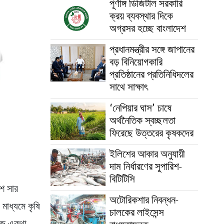
পূর্ণাঙ্গ ডিজিটাল সরকারি
ক্রয় ব্যবস্থার দিকে
অগ্রসর হচ্ছে বাংলাদেশ
প্রধানমন্ত্রীর সঙ্গে জাপানের
বড় বিনিয়োগকারি
প্রতিষ্ঠানের প্রতিনিধিদলের
সাথে সাক্ষাৎ
‘নেপিয়ার ঘাস’ চাষে
অর্থনৈতিক স্বচ্ছলতা
ফিরেছে উত্তরের কৃষকদের
ইলিশের আকার অনুযায়ী
দাম নির্ধারণের সুপারিশ-
বিটিটিসি
াশ সার
অটোরিকশার নিবন্ধন-
 মাধ্যমে কৃষি
চালকের লাইসেন্স