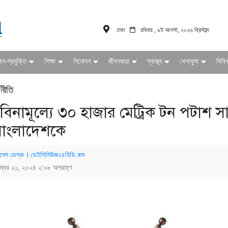
ঢাকা
রবিবার , ৯ই আগস্ট, ২০২৬ খ্রিস্টাব্দ
ঞান-প্রযুক্তি
শিক্ষা
বিনোদন
জীবনধারা
স্বাস্থ্য
খেলাধুলা
বিবি
থনীতি
া বিনামূল্যে ৩০ হাজার মেট্রিক টন পটাশ স
 বাংলাদেশকে
নেস ডেস্ক । ডেইলিনিউজ২৪বিডি.কম
ম্বর ২১, ২০২৪ ২:০৮ অপরাহ্ণ