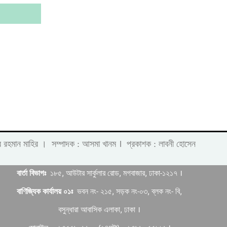
।
 লাবীব রহমান মাহির । সম্পাদক : আসমা খানম
প্রকাশক : লাবনী হোসেন
বার্তা বিভাগঃ
১৮৫, আউটার সার্কুলার রোড, মগবাজার, ঢাকা-১২১৭ ।
বাণিজ্যিক কার্যালয় ০১ঃ
ভবন নং- ২১৫, সড়ক নং-০৩, ব্লক নং- বি,
বসুন্ধারা আবাসিক এলাকা, ঢাকা ।