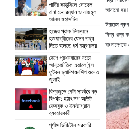
মন্ত্রণালয়ক
পার্টির কাউন্সিলে সোহেল
জানানো হয়।
রানা চেয়ারম্যান ও নাজমুল
আলম মহাসচিব
উরাচেম গ্রুপ
হজের প্রাক-নিবন্ধনে
বিশ্ব খাদ্য 
হজযাত্রীদের যেসব তথ্য
বাংলাদেশকে এ
দিতে বলেছে ধর্ম মন্ত্রণালয়
দেশে প্রথমবারের মতো
আন্তর্জাতিক এয়ারলাইন্স
ফুটবল চ্যাম্পিয়নশিপ শুরু ৩
জুলাই
বিশ্বজুড়ে মেটা সার্ভারে বড়
বিপর্যয়: হঠাৎ লগ-আউট
ফেসবুক ও ইনস্টাগ্রাম
ব্যবহারকারী
পূর্ণাঙ্গ ডিজিটাল সরকারি