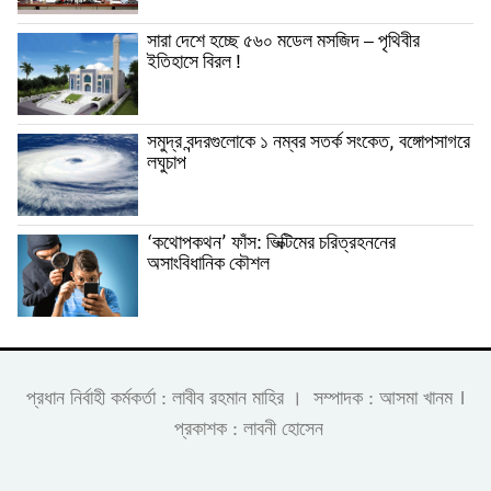
সারা দেশে হচ্ছে ৫৬০ মডেল মসজিদ – পৃথিবীর
ইতিহাসে বিরল !
সমুদ্র বন্দরগুলোকে ১ নম্বর সতর্ক সংকেত, বঙ্গোপসাগরে
লঘুচাপ
‘কথোপকথন’ ফাঁস: ভিক্টিমের চরিত্রহননের
অসাংবিধানিক কৌশল
।
প্রধান নির্বাহী কর্মকর্তা : লাবীব রহমান মাহির । সম্পাদক : আসমা খানম
প্রকাশক : লাবনী হোসেন