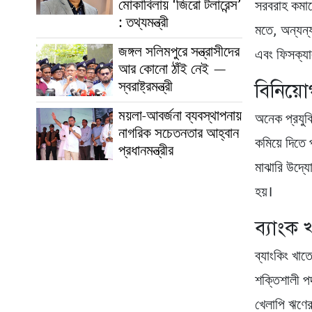
মোকাবিলায় ‘জিরো টলারেন্স’
সরবরাহ কমান
: তথ্যমন্ত্রী
মতে, অন্যন্
জঙ্গল সলিমপুরে সন্ত্রাসীদের
এবং ফিসক্যাল
আর কোনো ঠাঁই নেই —
স্বরাষ্ট্রমন্ত্রী
বিনিয়ো
ময়লা-আবর্জনা ব্যবস্থাপনায়
অনেক প্রযুক
নাগরিক সচেতনতার আহ্বান
কমিয়ে দিতে 
প্রধানমন্ত্রীর
মাঝারি উদ্য
হয়।
ব্যাংক 
ব্যাংকিং খা
শক্তিশালী প
খেলাপি ঋণে