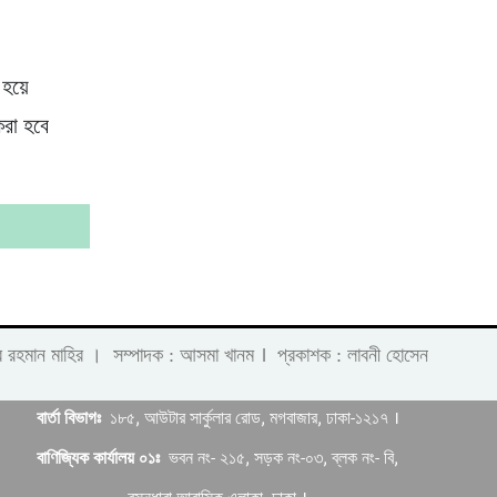
 হয়ে
করা হবে
।
 লাবীব রহমান মাহির । সম্পাদক : আসমা খানম
প্রকাশক : লাবনী হোসেন
বার্তা বিভাগঃ
১৮৫, আউটার সার্কুলার রোড, মগবাজার, ঢাকা-১২১৭ ।
বাণিজ্যিক কার্যালয় ০১ঃ
ভবন নং- ২১৫, সড়ক নং-০৩, ব্লক নং- বি,