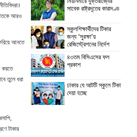
মিয়ানমারে যুক্তরাজ্যের
নীতিবিদরা।
সাবেক রাষ্ট্রদূতের কারাদণ্ড
প খাতকে আরও
স্কুলশিক্ষার্থীদের টিকার
জন্য ‘সুরক্ষা’য়
ফিরিয়ে আনতে
রেজিস্ট্রেশনের নির্দেশ
৪৩তম বিসিএসের ফল
প্রকাশ
লা করতে
াবে তুলে ধরা
ঢাকার যে আটটি স্কুলে টিকা
দেয়া হচ্ছে
খেলাপি,
ত্রণে টাকার