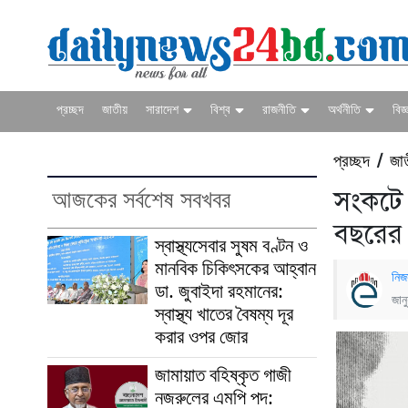
প্রচ্ছদ
জাতীয়
সারাদেশ
বিশ্ব
রাজনীতি
অর্থনীতি
বিজ্
প্রচ্ছদ
জা
/
আজকের সর্বশেষ সবখবর
সংকটে 
বছরের চ
স্বাস্থ্যসেবার সুষম বণ্টন ও
মানবিক চিকিৎসকের আহ্বান
নিজ
ডা. জুবাইদা রহমানের:
জান
স্বাস্থ্য খাতের বৈষম্য দূর
করার ওপর জোর
জামায়াত বহিষ্কৃত গাজী
নজরুলের এমপি পদ: