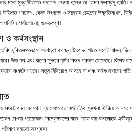
োর মতো মুদ্রানীতিগত পদক্ষেপ নেওয়া হলেও তা তেমন ফলপ্রসূ হয়নি। 
য নীতিগত পদক্ষেপ, যেমন উৎপাদন ও সরবরাহ চেইনের উন্নতিসাধন, বিনি
 পলিসির পর্যালোচনা, গুরুত্বপূর্ণ।
গ ও কর্মসংস্থান
্তিবিদ যুক্তিসঙ্গতভাবে আশঙ্কা করছেন উৎপাদন খাতে সংকট আসন্নদিনে
পারে। উচ্চ কর এবং ঋণের সুদহার বৃদ্ধি বিরূপ প্রভাব ফেলেছে। বিশেষ করে 
োক্তারা সংকটে পড়ছে। নতুন বিনিয়োগ আসছে না এবং কর্মসংস্থানের গতি ন
খাত
তেও সংকটাপন্ন অবস্থা। ব্যাংকগুলোর অর্থনৈতিক শৃঙ্খলা ফিরিয়ে আনতে 
দক্ষেপ নেওয়া প্রয়োজন। বিশ্লেষকদের মতে, দুর্বল ব্যাংকগুলোকে একীভূ
র পরিমাণ কমানো অবশ্যক।