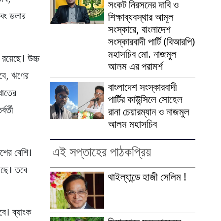
সংকট নিরসনের দাবি ও
 এবং ডলার
শিক্ষাব্যবস্থার আমূল
সংস্কারে, বাংলাদেশ
সংস্কারবাদী পার্টি (বিআরপি)
মহাসচিব মো. নাজমুল
 রয়েছে। উচ্চ
আলম এর পরামর্শ
মবে, ঋণের
বাংলাদেশ সংস্কারবাদী
খাতের
পার্টির কাউন্সিলে সোহেল
বর্তী
রানা চেয়ারম্যান ও নাজমুল
আলম মহাসচিব
এই সপ্তাহের পাঠকপ্রিয়
ংশের বেশি।
়েছে। তবে
থাইল্যান্ডে হাজী সেলিম !
বে। ব্যাংক