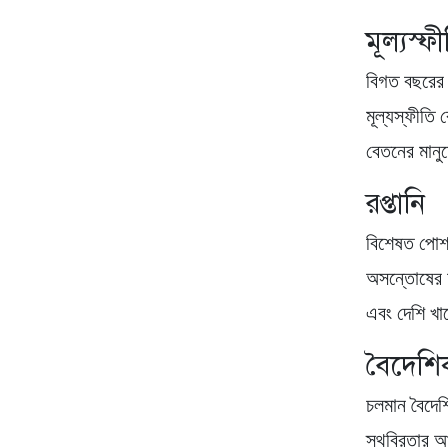
মূল্যস্ফ
বিগত বছরের 
মূল্যস্ফীতি 
বেতনের মানু
রপ্তানি
বিশেষত পোশাক
অসন্তোষের ফ
এবং দেশি খাত
বৈদেশিক
চলমান বৈদেশি
স্থবিরতার আ