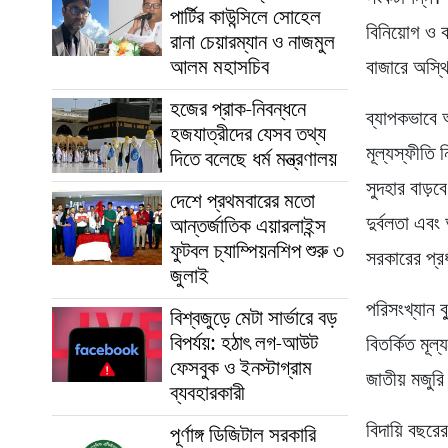
পার্টির কাউন্সিলে সোহেল
বিনিয়োগ ও কর
রানা চেয়ারম্যান ও নাজমুল
আলম মহাসচিব
বাজারে অস্থি
হজের প্রাক-নিবন্ধনে
ব্যাপকভাবে আ
হজযাত্রীদের যেসব তথ্য
মূল্যস্ফীতি 
দিতে বলেছে ধর্ম মন্ত্রণালয়
সুদহার বাড়ব
দেশে প্রথমবারের মতো
দুর্বলতা এবং
আন্তর্জাতিক এয়ারলাইন্স
ফুটবল চ্যাম্পিয়নশিপ শুরু ৩
সরকারের প্রধ
জুলাই
পরিসংখ্যান ব
বিশ্বজুড়ে মেটা সার্ভারে বড়
বিপর্যয়: হঠাৎ লগ-আউট
বিতর্কিত মূল
ফেসবুক ও ইনস্টাগ্রাম
জাতীয় মজুরি
ব্যবহারকারী
বিদায়ি বছরে
পূর্ণাঙ্গ ডিজিটাল সরকারি