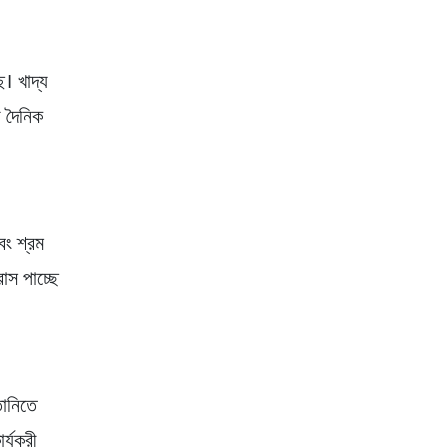
ে। খাদ্য
় দৈনিক
বং শ্রম
াস পাচ্ছে
তানিতে
র্যকরী