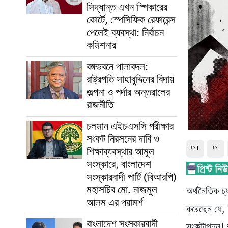
সিদ্ধান্ত এখন স্পিকারের
কোর্টে, স্পেসিফিক রেফারেন্স
পেলেই ব্যবস্থা: নির্বাচন
কমিশনার
বঙ্গভবনে পালাবদল:
রাষ্ট্রপতি সাহাবুদ্দিনের বিদায়
জল্পনা ও পর্দার অন্তরালের
রাজনীতি
চলমান এইচএসসি পরীক্ষার
সংকট নিরসনের দাবি ও
ফ+
ফ-
শিক্ষাব্যবস্থার আমূল
সংস্কারে, বাংলাদেশ
সংস্কারবাদী পার্টি (বিআরপি)
মহাসচিব মো. নাজমুল
অর্থনৈতিক চ্
আলম এর পরামর্শ
করেছেন যে, অ
বাংলাদেশ সংস্কারবাদী
সংকটাপন্ন। 