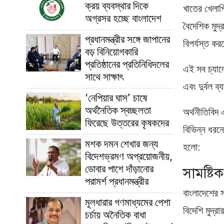
ক্রয় ব্যবস্থার দিকে
খাতের খেলাপ
অগ্রসর হচ্ছে বাংলাদেশ
বৈদেশিক মুদ
প্রধানমন্ত্রীর সঙ্গে জাপানের
বিপর্যস্ত কর
বড় বিনিয়োগকারি
প্রতিষ্ঠানের প্রতিনিধিদলের
এই সব চ্যালে
সাথে সাক্ষাৎ
এবং দুর্বল ব
‘নেপিয়ার ঘাস’ চাষে
অর্থনৈতিক স্বচ্ছলতা
অর্থনীতিবিদ 
ফিরেছে উত্তরের কৃষকদের
বিভিন্ন ধরন
মশক দমন শেখার জন্য
হলো:
বিদেশভ্রমণ অপ্রয়োজনীয়,
ডোবার পাশে দাঁড়ানোর
সামষ্টিক
পরামর্শ প্রধানমন্ত্রীর
বাংলাদেশের স
মূলধারার গণমাধ্যমের পেশা
বিদেশি মুদ্রা
চর্চায় অনৈতিক বাধা