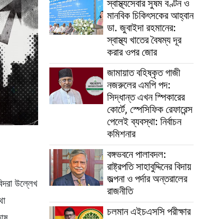
স্বাস্থ্যসেবার সুষম বণ্টন ও
মানবিক চিকিৎসকের আহ্বান
ডা. জুবাইদা রহমানের:
স্বাস্থ্য খাতের বৈষম্য দূর
করার ওপর জোর
জামায়াত বহিষ্কৃত গাজী
নজরুলের এমপি পদ:
সিদ্ধান্ত এখন স্পিকারের
কোর্টে, স্পেসিফিক রেফারেন্স
পেলেই ব্যবস্থা: নির্বাচন
কমিশনার
বঙ্গভবনে পালাবদল:
রাষ্ট্রপতি সাহাবুদ্দিনের বিদায়
জল্পনা ও পর্দার অন্তরালের
বিদরা উল্লেখ
রাজনীতি
থা
চলমান এইচএসসি পরীক্ষার
তোষ,