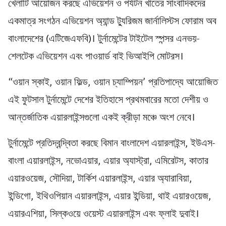
খেলাটি আয়োজন করছে এভিয়েশন ও পর্যটন খাতের সাংবাদিকদের
একমাত্র সংগঠন এভিয়েশন অ্যান্ড ট্যুরিজম জার্নালিস্টস ফোরাম অব
বাংলাদেশের (এটিজেএফবি)। টুর্নামেন্টের টাইটেল স্পন্সর এনভয়-
শেলটেক এভিয়েশন এবং পাওয়ার্ড বাই ভিআইপি মোটরস।
“ওয়ান স্কাই, ওয়ান ফিল্ড, ওয়ান চ্যাম্পিয়ন’ প্রতিপাদ্যে আয়োজিত
এই ফুটসাল টুর্নামেন্টে দেশের ইতিহাসে প্রথমবারের মতো দেশীয় ও
আন্তর্জাতিক এয়ারলাইন্সগুলো একই ক্রীড়া মঞ্চে অংশ নেবে।
টুর্নামেন্টে প্রতিদ্বন্দ্বিতা করছে বিমান বাংলাদেশ এয়ারলাইন্স, ইউএস-
বাংলা এয়ারলাইন্স, নভোএয়ার, এয়ার অ্যাস্ট্রা, এমিরেটস, কাতার
এয়ারওয়েজ, সৌদিয়া, টার্কিশ এয়ারলাইন্স, এয়ার অ্যারাবিয়া,
ইন্ডিগো, ইথিওপিয়ান এয়ারলাইন্স, এয়ার ইন্ডিয়া, থাই এয়ারওয়েজ,
এয়ারএশিয়া, সিল্কওয়ে ওয়েস্ট এয়ারলাইন্স এবং ফ্লাই দুবাই।