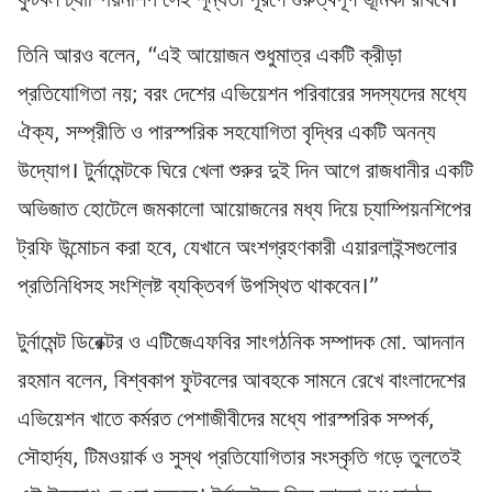
ফুটবল চ্যাম্পিয়নশিপ সেই শূন্যতা পূরণে গুরুত্বপূর্ণ ভূমিকা রাখবে।
তিনি আরও বলেন, “এই আয়োজন শুধুমাত্র একটি ক্রীড়া
প্রতিযোগিতা নয়; বরং দেশের এভিয়েশন পরিবারের সদস্যদের মধ্যে
ঐক্য, সম্প্রীতি ও পারস্পরিক সহযোগিতা বৃদ্ধির একটি অনন্য
উদ্যোগ। টুর্নামেন্টকে ঘিরে খেলা শুরুর দুই দিন আগে রাজধানীর একটি
অভিজাত হোটেলে জমকালো আয়োজনের মধ্য দিয়ে চ্যাম্পিয়নশিপের
ট্রফি উন্মোচন করা হবে, যেখানে অংশগ্রহণকারী এয়ারলাইন্সগুলোর
প্রতিনিধিসহ সংশ্লিষ্ট ব্যক্তিবর্গ উপস্থিত থাকবেন।”
টুর্নামেন্ট ডিরেক্টর ও এটিজেএফবির সাংগঠনিক সম্পাদক মো. আদনান
রহমান বলেন, বিশ্বকাপ ফুটবলের আবহকে সামনে রেখে বাংলাদেশের
এভিয়েশন খাতে কর্মরত পেশাজীবীদের মধ্যে পারস্পরিক সম্পর্ক,
সৌহার্দ্য, টিমওয়ার্ক ও সুস্থ প্রতিযোগিতার সংস্কৃতি গড়ে তুলতেই