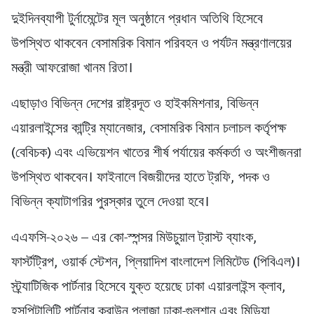
দুইদিনব্যাপী টুর্নামেন্টের মূল অনুষ্ঠানে প্রধান অতিথি হিসেবে
উপস্থিত থাকবেন বেসামরিক বিমান পরিবহন ও পর্যটন মন্ত্রণালয়ের
মন্ত্রী আফরোজা খানম রিতা।
এছাড়াও বিভিন্ন দেশের রাষ্ট্রদূত ও হাইকমিশনার, বিভিন্ন
এয়ারলাইন্সের কান্ট্রি ম্যানেজার, বেসামরিক বিমান চলাচল কর্তৃপক্ষ
(বেবিচক) এবং এভিয়েশন খাতের শীর্ষ পর্যায়ের কর্মকর্তা ও অংশীজনরা
উপস্থিত থাকবেন। ফাইনালে বিজয়ীদের হাতে ট্রফি, পদক ও
বিভিন্ন ক্যাটাগরির পুরস্কার তুলে দেওয়া হবে।
এএফসি-২০২৬ – এর কো-স্পন্সর মিউচুয়াল ট্রাস্ট ব্যাংক,
ফার্স্টট্রিপ, ওয়ার্ক স্টেশন, প্লিয়াদিশ বাংলাদেশ লিমিটেড (পিবিএল)।
স্ট্র্যাটিজিক পার্টনার হিসেবে যুক্ত হয়েছে ঢাকা এয়ারলাইন্স ক্লাব,
হসপিটালিটি পার্টনার ক্রাউন প্লাজা ঢাকা-গুলশান এবং মিডিয়া