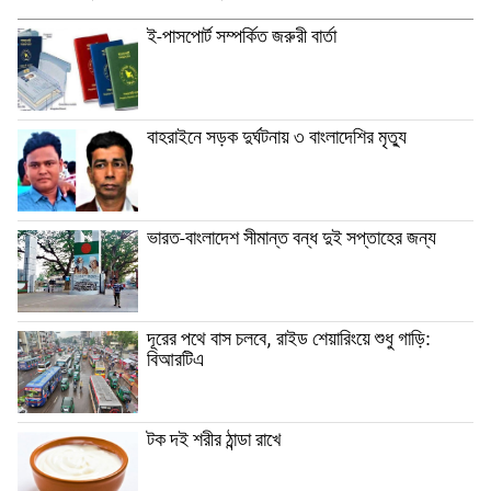
ই-পাসপোর্ট সম্পর্কিত জরুরী বার্তা
বাহরাইনে সড়ক দুর্ঘটনায় ৩ বাংলাদেশির মৃত্যু
ভারত-বাংলাদেশ সীমান্ত বন্ধ দুই সপ্তাহের জন্য
দূরের পথে বাস চলবে, রাইড শেয়ারিংয়ে শুধু গাড়ি:
বিআরটিএ
টক দই শরীর ঠান্ডা রাখে