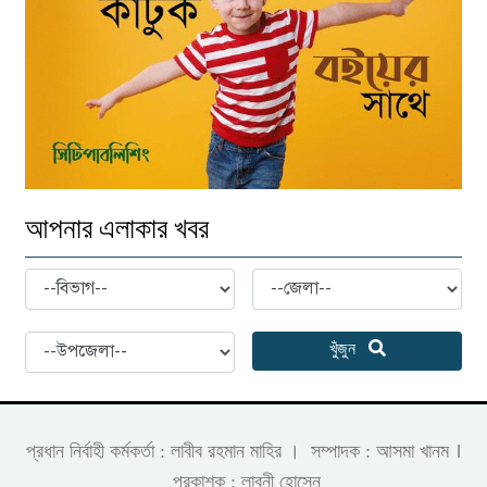
আপনার এলাকার খবর
খুঁজুন
।
প্রধান নির্বাহী কর্মকর্তা : লাবীব রহমান মাহির । সম্পাদক : আসমা খানম
প্রকাশক : লাবনী হোসেন