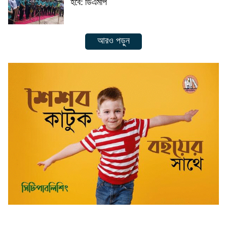
হবে: ডিএমপি
আরও পড়ুন