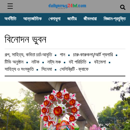
অর্থনীতি
আন্তর্জাতিক
খেলাধুলা
জাতীয়
জীবনধারা
বিজ্ঞান-প্রযুক্তি
বিনোদন ভুবন
গল্প, সাহিত্য, কবিতা চর্চা-আবৃতি
গান
চারু-কারুকলা/আর্ট গ্যলারি
টিভি অনুষ্ঠান
নাটক
নাট্য মঞ্চ
বই পরিচিতি
বইমেলা
সাহিত্য ও সংস্কৃতি
সিনেমা
সেলিব্রিটি - ক্যাফে