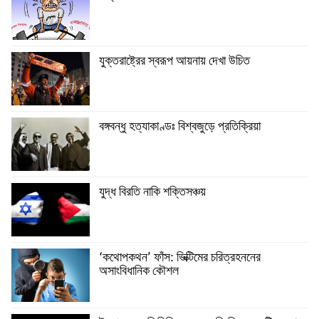
যুক্তরাষ্ট্রের স্বরূপ আয়নায় দেখা উচিত
বঙ্গবন্ধু হত্যাকাণ্ডঃ বিশ্বজুড়ে প্রতিক্রিয়া
যুদ্ধ বিরতি নাকি শক্তিসঞ্চয়
‘কথোপকথন’ ফাঁস: ভিক্টিমের চরিত্রহননের
অসাংবিধানিক কৌশল