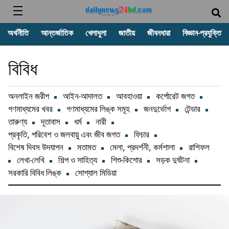
অর্থনীতি
আন্তর্জাতিক
খেলাধুলা
জাতীয়
জীবনধারা
বিজ্ঞান-প্রযুক্তি
বিবিধ
অনলাইন জরীপ
আইন-আদালত
আবহাওয়া
কর্পোরেট জগত
গণমাধ্যমের খবর
গণমাধ্যমের লিঙ্ক সমূহ
জনদুর্ভোগ
টেন্ডার
তারুণ্য
দূতাবাস
ধর্ম
নারী
প্রকৃতি, পরিবেশ ও জলবায়ু এবং জীব জগত
ফিচার
বিশেষ দিবস উদযাপন
মতামত
মেলা, প্রদর্শনী, কর্মশালা
রাশিফল
লেখা-লেখি
শিল্প ও সাহিত্য
শিশু-কিশোর
সড়ক দুর্ঘটনা
সরকারি বিবিধ লিঙ্ক
সোশ্যাল মিডিয়া