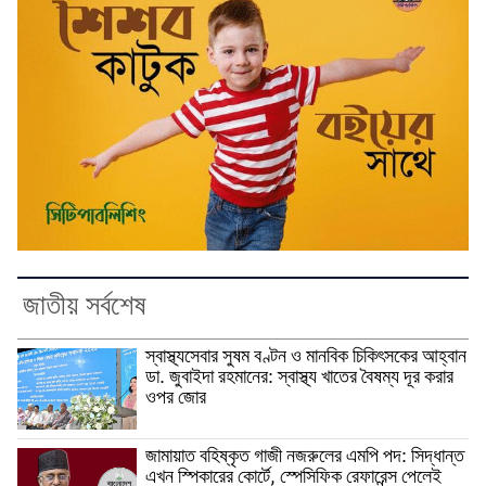
জাতীয় সর্বশেষ
স্বাস্থ্যসেবার সুষম বণ্টন ও মানবিক চিকিৎসকের আহ্বান
ডা. জুবাইদা রহমানের: স্বাস্থ্য খাতের বৈষম্য দূর করার
ওপর জোর
জামায়াত বহিষ্কৃত গাজী নজরুলের এমপি পদ: সিদ্ধান্ত
এখন স্পিকারের কোর্টে, স্পেসিফিক রেফারেন্স পেলেই