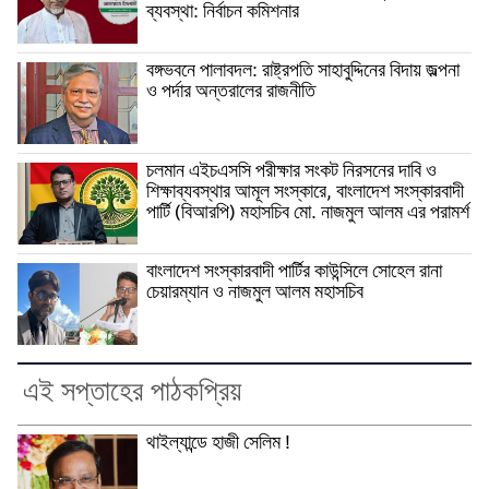
ব্যবস্থা: নির্বাচন কমিশনার
বঙ্গভবনে পালাবদল: রাষ্ট্রপতি সাহাবুদ্দিনের বিদায় জল্পনা
ও পর্দার অন্তরালের রাজনীতি
চলমান এইচএসসি পরীক্ষার সংকট নিরসনের দাবি ও
শিক্ষাব্যবস্থার আমূল সংস্কারে, বাংলাদেশ সংস্কারবাদী
পার্টি (বিআরপি) মহাসচিব মো. নাজমুল আলম এর পরামর্শ
বাংলাদেশ সংস্কারবাদী পার্টির কাউন্সিলে সোহেল রানা
চেয়ারম্যান ও নাজমুল আলম মহাসচিব
এই সপ্তাহের পাঠকপ্রিয়
থাইল্যান্ডে হাজী সেলিম !