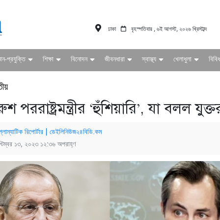
ঢাকা
বৃহস্পতিবার , ৬ই আগস্ট, ২০২৬ খ্রিস্টাব্দ
ঞান-প্রযুক্তি
শিক্ষা
বিনোদন
জীবনধারা
স্বাস্থ্য
খেলাধুলা
বিবি
তীয়
শ পররাষ্ট্রমন্ত্রীর ‘হুঁশিয়ারি’, যা বলল যুক্তরাষ
্লোম্যাটিক রিপোর্টার | ডেইলিনিউজ২৪বিডি.কম
্টেম্বর ১৩, ২০২৩ ১২:৩৬ অপরাহ্ণ