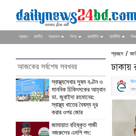
প্রচ্ছদ
জাতীয়
সারাদেশ
বিশ্ব
রাজনীতি
অর্থনীতি
বিজ্
প্রচ্ছদ
জা
/
আজকের সর্বশেষ সবখবর
ঢাকায় রু
স্বাস্থ্যসেবার সুষম বণ্টন ও
ডিপ
মানবিক চিকিৎসকের আহ্বান
সেপ
ডা. জুবাইদা রহমানের:
স্বাস্থ্য খাতের বৈষম্য দূর
করার ওপর জোর
জামায়াত বহিষ্কৃত গাজী
নজরুলের এমপি পদ: