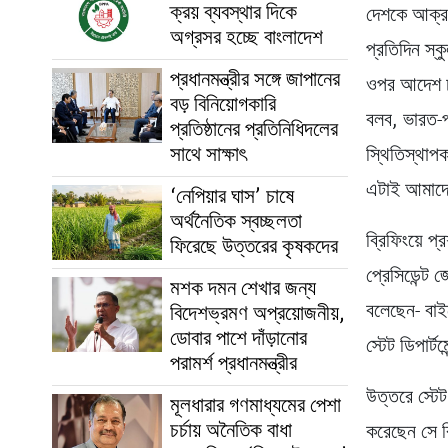
ক্রয় ব্যবস্থার দিকে
দেশকে আক্রম
অগ্রসর হচ্ছে বাংলাদেশ
প্রতিদিন স্
প্রধানমন্ত্রীর সঙ্গে জাপানের
ওপর আদেশ চাপ
বড় বিনিয়োগকারি
বলব, ভারত-প্
প্রতিষ্ঠানের প্রতিনিধিদলের
সাথে সাক্ষাৎ
স্থিতিস্থাপকত
এটাই আমাদের
‘নেপিয়ার ঘাস’ চাষে
অর্থনৈতিক স্বচ্ছলতা
ব্রিফিংয়ে প্
ফিরেছে উত্তরের কৃষকদের
প্রেসিডেন্ট জ
মশক দমন শেখার জন্য
বলেছেন- বা
বিদেশভ্রমণ অপ্রয়োজনীয়,
ডোবার পাশে দাঁড়ানোর
স্টেট ডিপার্
পরামর্শ প্রধানমন্ত্রীর
উত্তরে স্টেট
মূলধারার গণমাধ্যমের পেশা
চর্চায় অনৈতিক বাধা
করেছেন সে ব