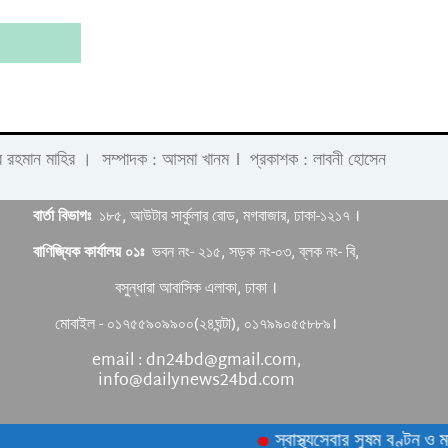
।
 লাবীব রহমান মাহির । সম্পাদক : আসমা খানম
প্রকাশক : লাবনী হোসেন
বার্তা বিভাগঃ
১৮৫, আউটার সার্কুলার রোড, মগবাজার, ঢাকা-১২১৭ ।
বাণিজ্যিক কার্যালয় ০১ঃ
ভবন নং- ২১৫, সড়ক নং-০৩, ব্লক নং- বি,
বসুন্ধারা আবাসিক এলাকা, ঢাকা ।
মোবাইল - ০১৭৫৫৯০৯৯০০(২৪ঘন্টা), ০১৭৯৯০৫৫৮৮৯।
email : dn24bd@gmail.com,
info@dailynews24bd.com
স্বাস্থ্যসেবার সুষম বণ্টন ও মা