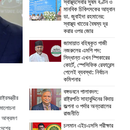
স্বাস্থ্যসেবার সুষম বণ্টন ও
মানবিক চিকিৎসকের আহ্বান
ডা. জুবাইদা রহমানের:
স্বাস্থ্য খাতের বৈষম্য দূর
করার ওপর জোর
জামায়াত বহিষ্কৃত গাজী
নজরুলের এমপি পদ:
সিদ্ধান্ত এখন স্পিকারের
কোর্টে, স্পেসিফিক রেফারেন্স
পেলেই ব্যবস্থা: নির্বাচন
কমিশনার
বঙ্গভবনে পালাবদল:
ট্রমন্ত্রীর
রাষ্ট্রপতি সাহাবুদ্দিনের বিদায়
জল্পনা ও পর্দার অন্তরালের
 সমালোচনা
রাজনীতি
শকে আক্রমণ
চলমান এইচএসসি পরীক্ষার
 দেশের