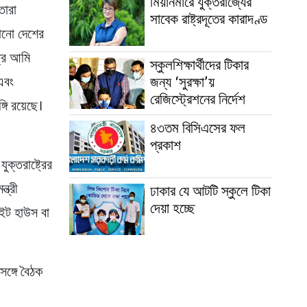
মিয়ানমারে যুক্তরাজ্যের
তারা
সাবেক রাষ্ট্রদূতের কারাদণ্ড
কোনো দেশের
্রে আমি
স্কুলশিক্ষার্থীদের টিকার
জন্য ‘সুরক্ষা’য়
 এবং
রেজিস্ট্রেশনের নির্দেশ
্গি রয়েছে।
৪৩তম বিসিএসের ফল
প্রকাশ
ুক্তরাষ্ট্রের
্ত্রী
ঢাকার যে আটটি স্কুলে টিকা
দেয়া হচ্ছে
ইট হাউস বা
সঙ্গে বৈঠক