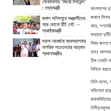
মোকাবিলায় ‘জিরো টলারেন্স’
: তথ্যমন্ত্রী
বাংলাদশের দ
জবাবে মিলার
জঙ্গল সলিমপুরে সন্ত্রাসীদের
আর কোনো ঠাঁই নেই —
করে, গণতান্ত
স্বরাষ্ট্রমন্ত্রী
মাধ্যমে দুর্
ময়লা-আবর্জনা ব্যবস্থাপনায়
বিষয় জনগণে
নাগরিক সচেতনতার আহ্বান
হবে। আপনারা
প্রধানমন্ত্রীর
ঠিক তেমনি স
নিশ্চিত করত
তিনি বলেন, 
সহিংসতা ছাড
জবাবদিহিতার 
নিপীড়নমূলক