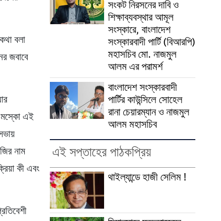
সংকট নিরসনের দাবি ও
শিক্ষাব্যবস্থার আমূল
সংস্কারে, বাংলাদেশ
ব কথা বলা
সংস্কারবাদী পার্টি (বিআরপি)
মহাসচিব মো. নাজমুল
্নের জবাবে
আলম এর পরামর্শ
বাংলাদেশ সংস্কারবাদী
পার্টির কাউন্সিলে সোহেল
়ার
রানা চেয়ারম্যান ও নাজমুল
ন, মস্কো এই
আলম মহাসচিব
সভায়
এই সপ্তাহের পাঠকপ্রিয়
টেজির নাম
্রিয়া কী এবং
থাইল্যান্ডে হাজী সেলিম !
প্রতিবেশী