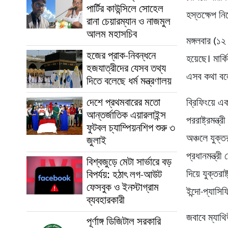
পার্টির কাউন্সিলে সোহেল
হস্তক্ষেপ নি
রানা চেয়ারম্যান ও নাজমুল
আলম মহাসচিব
মঙ্গলবার (১২
হজের প্রাক-নিবন্ধনে
হয়েছে। মার্ক
হজযাত্রীদের যেসব তথ্য
এসব কথা বল
দিতে বলেছে ধর্ম মন্ত্রণালয়
দেশে প্রথমবারের মতো
ব্রিফিংয়ে 
আন্তর্জাতিক এয়ারলাইন্স
পররাষ্ট্রমন্
ফুটবল চ্যাম্পিয়নশিপ শুরু ৩
অঞ্চলে যুক্ত
জুলাই
প্রধানমন্ত্রী
বিশ্বজুড়ে মেটা সার্ভারে বড়
বিপর্যয়: হঠাৎ লগ-আউট
দিয়ে যুক্তর
ফেসবুক ও ইনস্টাগ্রাম
ইন্দো-প্যাস
ব্যবহারকারী
জবাবে ম্যাথি
পূর্ণাঙ্গ ডিজিটাল সরকারি