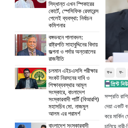
সিদ্ধান্ত এখন স্পিকারের
কোর্টে, স্পেসিফিক রেফারেন্স
পেলেই ব্যবস্থা: নির্বাচন
কমিশনার
বঙ্গভবনে পালাবদল:
রাষ্ট্রপতি সাহাবুদ্দিনের বিদায়
জল্পনা ও পর্দার অন্তরালের
রাজনীতি
চলমান এইচএসসি পরীক্ষার
ফ+
ফ-
সংকট নিরসনের দাবি ও
শিক্ষাব্যবস্থার আমূল
সংস্কারে, বাংলাদেশ
সম্প্রতি রাশি
সংস্কারবাদী পার্টি (বিআরপি)
মহাসচিব মো. নাজমুল
দেয়া একটি ব
আলম এর পরামর্শ
করে মার্কিন 
বাংলাদেশ সংস্কারবাদী
চালিয়ে নারী