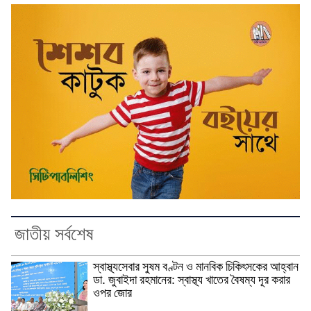
জাতীয় সর্বশেষ
স্বাস্থ্যসেবার সুষম বণ্টন ও মানবিক চিকিৎসকের আহ্বান
ডা. জুবাইদা রহমানের: স্বাস্থ্য খাতের বৈষম্য দূর করার
ওপর জোর