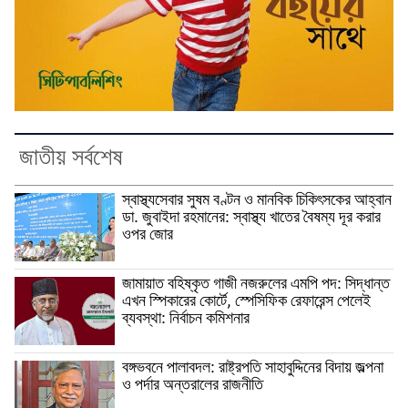
জাতীয় সর্বশেষ
স্বাস্থ্যসেবার সুষম বণ্টন ও মানবিক চিকিৎসকের আহ্বান
ডা. জুবাইদা রহমানের: স্বাস্থ্য খাতের বৈষম্য দূর করার
ওপর জোর
জামায়াত বহিষ্কৃত গাজী নজরুলের এমপি পদ: সিদ্ধান্ত
এখন স্পিকারের কোর্টে, স্পেসিফিক রেফারেন্স পেলেই
ব্যবস্থা: নির্বাচন কমিশনার
বঙ্গভবনে পালাবদল: রাষ্ট্রপতি সাহাবুদ্দিনের বিদায় জল্পনা
ও পর্দার অন্তরালের রাজনীতি