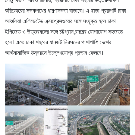
সেতু বিভাগ আরও জানায়, প্রকল্পটি ঢাকা শহরের উত্তর-দক্ষিণ
করিডোরের সড়কপথের ধারণক্ষমতা বাড়াবে। এ ছাড়া প্রকল্পটি ঢাকা-
আশুলিয়া এলিভেটেড এক্সপ্রেসওয়ের সঙ্গে সংযুক্ত হলে ঢাকা
ইপিজেড ও উত্তরবঙ্গের সঙ্গে চট্টগ্রাম বন্দরের যোগাযোগ সহজতর
হবে। এতে ঢাকা শহরের যানজট নিরসনের পাশাপাশি দেশের
আর্থসামাজিক উন্নয়নে উল্লেখযোগ্য প্রভাব ফেলবে।