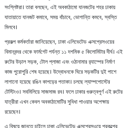
সংশ্লিষ্টরা। তারা বলছেন, এই অবকাঠামো যানজটের শহর ঢাকায়
যাতায়াতে যানজট কমাবে, সময় বাঁচাবে, ভোগান্তি কমবে, স্বস্তি
মিলবে।
প্রকল্প কর্মকর্তারা জানিয়েছেন, ঢাকা এলিভেটেড এক্সপ্রেসওয়ের
বিমানবন্দর থেকে ফার্মগেট পর্যন্ত ১১ দশমিক ৫ কিলোমিটার দীর্ঘ। এই
রুটের উড়াল সড়ক, টোল প্লাজা এবং ওঠানামার র‌্যাম্পের নির্মাণ
কাজ পুরোপুরি শেষ হয়েছে। উদ্বোধনকে ঘিরে সড়কটির দুই পাশে
লাগানো হয়েছে রঙিন কাপড়ের পতাকা। চলছে ল্যাম্পপোস্টের
টেস্টিংও। সবমিলিয়ে সাজসাজ রব। ফলে ঢাকার গুরুত্বপূর্ণ এই রুটের
যাত্রীরা এখন কেবল অবকাঠামোটির সুবিধা পাওয়ার অপেক্ষায়
রয়েছেন।
এ বিষয়ে জানতে চাইলে ঢাকা এলিভেটেড এক্সপ্রেসওয়ে প্রকল্পের