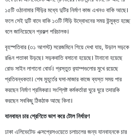
তবে ঢাকা এলিভেটেড এক্সপ্রেসওয়ের বিমানবন্দর-ফার্মগেট অংশের
১৫টি ওঠানামার সিঁড়ির মধ্যে দুটির নির্মাণ কাজ এখনও বাকি আছে।
ফলে সেই দুটি বাদে বাকি ১৩টি সিঁড়ি উদ্বোধনের সময় উন্মুক্ত হচ্ছে
বলে জানিয়েছেন প্রকল্প পরিচালক।
বৃহস্পতিবার (৩১ আগস্ট) সরেজমিনে গিয়ে দেখা যায়, উড়াল সড়কে
রঙিন পতাকা উড়ছে। সড়কবাতি বসানো হয়েছে। টানানো হয়েছে
রোড সাইন লাগানো বোর্ড। প্রস্তুত র‌্যাম্পগুলোর মুখে রয়েছে
প্রতিবন্ধকতা। শেষ মুহূর্তের ঘসা-মাজার কাজে ব্যস্ত সময় পার
করছেন নির্মাণ শ্রমিকরা। সংশ্লিষ্ট কর্মকর্তারা ঘুরে ঘুরে তদারকি
করছেন সবকিছু ঠিকঠাক আছে কিনা।
যানবাহন চার শ্রেণিতে ভাগ করে টোল নির্ধারণ
ঢাকা এলিভেটেড এক্সপ্রেসওয়েতে চলাচলের জন্য যানবাহনকে চার