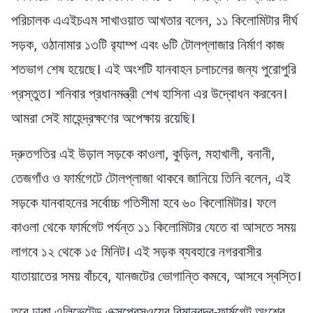
পরিচালক এএইচএম সাখাওয়াত আখতার বলেন, ১১ কিলোমিটার দীর্ঘ
সড়ক, ওঠানামার ১৩টি র‌্যাম্প এবং ৬টি টোলপ্লাজার নির্মাণ কাজ
শতভাগ শেষ হয়েছে। এই অংশটি যানবাহন চলাচলের জন্য পুরোপুরি
প্রস্তুত। শনিবার প্রধানমন্ত্রী শেখ হাসিনা এর উদ্বোধন করবেন।
আমরা সেই মাহেন্দ্রক্ষণের অপেক্ষায় রয়েছি।
দ্রুতগতির এই উড়াল সড়কে কাওলা, কুড়িল, মহাখালী, বনানী,
তেজগাঁও ও ফার্মগেটে টোলপ্লাজা থাকবে জানিয়ে তিনি বলেন, এই
সড়কে যানবাহনের সর্বোচ্চ গতিসীমা হবে ৬০ কিলোমিটার। ফলে
কাওলা থেকে ফার্মগেট পর্যন্ত ১১ কিলোমিটার যেতে বা আসতে সময়
লাগবে ১২ থেকে ১৫ মিনিট। এই সড়ক ব্যবহারে নগরবাসীর
যাতায়াতের সময় বাঁচবে, যানজটের ভোগান্তি কমবে, আসবে স্বস্তি।