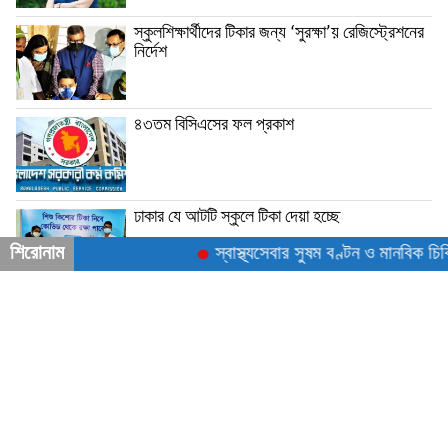
স্কুলশিক্ষার্থীদের টিকার জন্য ‘সুরক্ষা’য় রেজিস্ট্রেশনের
নির্দেশ
৪৩তম বিসিএসের ফল প্রকাশ
ঢাকার যে আটটি স্কুলে টিকা দেয়া হচ্ছে
শিরোনাম
স্বাস্থ্যসেবার সুষম বণ্টন ও মানবিক চিকিৎ
।
প্রধান নির্বাহী কর্মকর্তা : লাবীব রহমান মাহির । সম্পাদক : আসমা খানম
প্রকাশক : লাবনী হোসেন