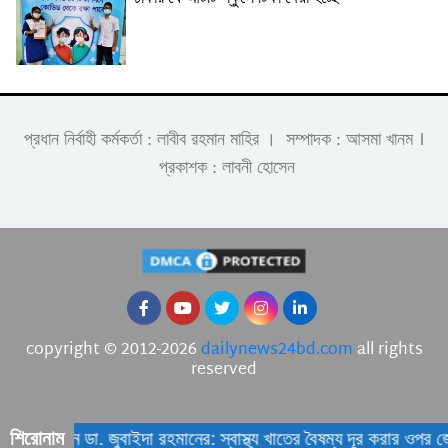
।
প্রধান নির্বাহী কর্মকর্তা : লাবীব রহমান মাহির । সম্পাদক : আসমা খানম
প্রকাশক : লাবনী হোসেন
copyright © 2012-2026
dailynews24bd.com
all rights
reserved
শিরোনাম
কের আহ্বান ডা. জুবাইদা রহমানের: স্বাস্থ্য খাতের বৈষম্য দূর করার ওপর জো