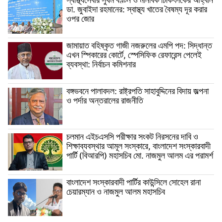
স্বাস্থ্যসেবার সুষম বণ্টন ও মানবিক চিকিৎসকের আহ্বান
ডা. জুবাইদা রহমানের: স্বাস্থ্য খাতের বৈষম্য দূর করার
ওপর জোর
জামায়াত বহিষ্কৃত গাজী নজরুলের এমপি পদ: সিদ্ধান্ত
এখন স্পিকারের কোর্টে, স্পেসিফিক রেফারেন্স পেলেই
ব্যবস্থা: নির্বাচন কমিশনার
বঙ্গভবনে পালাবদল: রাষ্ট্রপতি সাহাবুদ্দিনের বিদায় জল্পনা
ও পর্দার অন্তরালের রাজনীতি
চলমান এইচএসসি পরীক্ষার সংকট নিরসনের দাবি ও
শিক্ষাব্যবস্থার আমূল সংস্কারে, বাংলাদেশ সংস্কারবাদী
পার্টি (বিআরপি) মহাসচিব মো. নাজমুল আলম এর পরামর্শ
বাংলাদেশ সংস্কারবাদী পার্টির কাউন্সিলে সোহেল রানা
চেয়ারম্যান ও নাজমুল আলম মহাসচিব