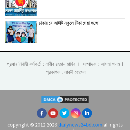
ঢাকার যে আটটি স্কুলে টিকা দেয়া হচ্ছে
।
প্রধান নির্বাহী কর্মকর্তা : লাবীব রহমান মাহির । সম্পাদক : আসমা খানম
প্রকাশক : লাবনী হোসেন
copyright © 2012-2026
dailynews24bd.com
all rights