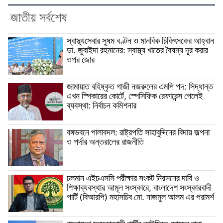
জাতীয় সর্বশেষ
স্বাস্থ্যসেবার সুষম বণ্টন ও মানবিক চিকিৎসকের আহ্বান
ডা. জুবাইদা রহমানের: স্বাস্থ্য খাতের বৈষম্য দূর করার
ওপর জোর
জামায়াত বহিষ্কৃত গাজী নজরুলের এমপি পদ: সিদ্ধান্ত
এখন স্পিকারের কোর্টে, স্পেসিফিক রেফারেন্স পেলেই
ব্যবস্থা: নির্বাচন কমিশনার
বঙ্গভবনে পালাবদল: রাষ্ট্রপতি সাহাবুদ্দিনের বিদায় জল্পনা
ও পর্দার অন্তরালের রাজনীতি
চলমান এইচএসসি পরীক্ষার সংকট নিরসনের দাবি ও
শিক্ষাব্যবস্থার আমূল সংস্কারে, বাংলাদেশ সংস্কারবাদী
পার্টি (বিআরপি) মহাসচিব মো. নাজমুল আলম এর পরামর্শ