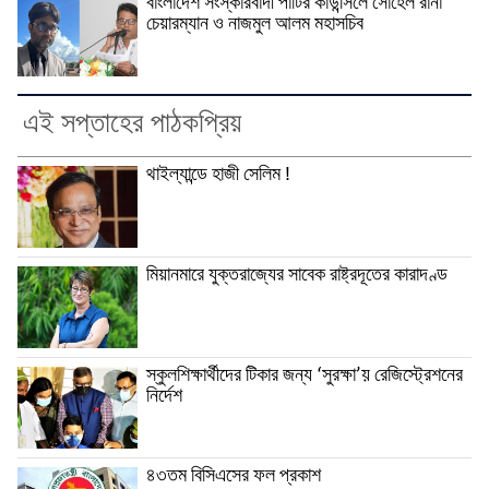
বাংলাদেশ সংস্কারবাদী পার্টির কাউন্সিলে সোহেল রানা
চেয়ারম্যান ও নাজমুল আলম মহাসচিব
এই সপ্তাহের পাঠকপ্রিয়
থাইল্যান্ডে হাজী সেলিম !
মিয়ানমারে যুক্তরাজ্যের সাবেক রাষ্ট্রদূতের কারাদণ্ড
স্কুলশিক্ষার্থীদের টিকার জন্য ‘সুরক্ষা’য় রেজিস্ট্রেশনের
নির্দেশ
৪৩তম বিসিএসের ফল প্রকাশ