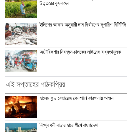
উত্তরের কৃষকদের
ইলিশের আকার অনুযায়ী দাম নির্ধারণের সুপারিশ-বিটিটিসি
অটোরিকশার নিবন্ধন-চালকের লাইসেন্স বাধ্যতামূলক
এই সপ্তাহের পাঠকপ্রিয়
হাসেম ফুড বেভারেজ কোম্পানি কারখানায় আগুন
বিশ্বে ধনী বাড়ার হারে শীর্ষে বাংলাদেশ