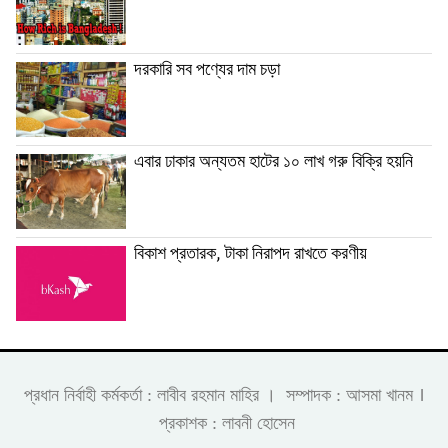
দরকারি সব পণ্যের দাম চড়া
এবার ঢাকার অন্যতম হাটের ১০ লাখ গরু বিক্রি হয়নি
বিকাশ প্রতারক, টাকা নিরাপদ রাখতে করণীয়
।
প্রধান নির্বাহী কর্মকর্তা : লাবীব রহমান মাহির । সম্পাদক : আসমা খানম
প্রকাশক : লাবনী হোসেন