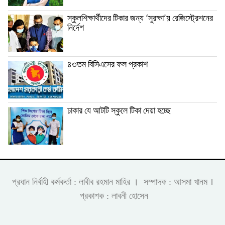
স্কুলশিক্ষার্থীদের টিকার জন্য ‘সুরক্ষা’য় রেজিস্ট্রেশনের
নির্দেশ
৪৩তম বিসিএসের ফল প্রকাশ
ঢাকার যে আটটি স্কুলে টিকা দেয়া হচ্ছে
।
প্রধান নির্বাহী কর্মকর্তা : লাবীব রহমান মাহির । সম্পাদক : আসমা খানম
প্রকাশক : লাবনী হোসেন