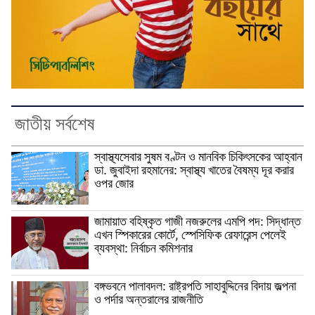
জাতীয় সর্বশেষ
স্বাস্থ্যসেবার সুষম বণ্টন ও মানবিক চিকিৎসকের আহ্বান
ডা. জুবাইদা রহমানের: স্বাস্থ্য খাতের বৈষম্য দূর করার
ওপর জোর
জামায়াত বহিষ্কৃত গাজী নজরুলের এমপি পদ: সিদ্ধান্ত
এখন স্পিকারের কোর্টে, স্পেসিফিক রেফারেন্স পেলেই
ব্যবস্থা: নির্বাচন কমিশনার
বঙ্গভবনে পালাবদল: রাষ্ট্রপতি সাহাবুদ্দিনের বিদায় জল্পনা
ও পর্দার অন্তরালের রাজনীতি