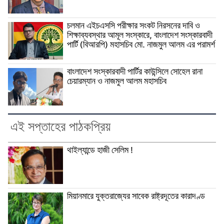
চলমান এইচএসসি পরীক্ষার সংকট নিরসনের দাবি ও
শিক্ষাব্যবস্থার আমূল সংস্কারে, বাংলাদেশ সংস্কারবাদী
পার্টি (বিআরপি) মহাসচিব মো. নাজমুল আলম এর পরামর্শ
বাংলাদেশ সংস্কারবাদী পার্টির কাউন্সিলে সোহেল রানা
চেয়ারম্যান ও নাজমুল আলম মহাসচিব
এই সপ্তাহের পাঠকপ্রিয়
থাইল্যান্ডে হাজী সেলিম !
মিয়ানমারে যুক্তরাজ্যের সাবেক রাষ্ট্রদূতের কারাদণ্ড