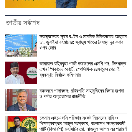
জাতীয় সর্বশেষ
স্বাস্থ্যসেবার সুষম বণ্টন ও মানবিক চিকিৎসকের আহ্বান
ডা. জুবাইদা রহমানের: স্বাস্থ্য খাতের বৈষম্য দূর করার
ওপর জোর
জামায়াত বহিষ্কৃত গাজী নজরুলের এমপি পদ: সিদ্ধান্ত
এখন স্পিকারের কোর্টে, স্পেসিফিক রেফারেন্স পেলেই
ব্যবস্থা: নির্বাচন কমিশনার
বঙ্গভবনে পালাবদল: রাষ্ট্রপতি সাহাবুদ্দিনের বিদায় জল্পনা
ও পর্দার অন্তরালের রাজনীতি
চলমান এইচএসসি পরীক্ষার সংকট নিরসনের দাবি ও
শিক্ষাব্যবস্থার আমূল সংস্কারে, বাংলাদেশ সংস্কারবাদী
পার্টি (বিআরপি) মহাসচিব মো. নাজমুল আলম এর পরামর্শ