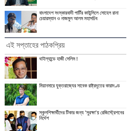
বাংলাদেশ সংস্কারবাদী পার্টির কাউন্সিলে সোহেল রানা
চেয়ারম্যান ও নাজমুল আলম মহাসচিব
এই সপ্তাহের পাঠকপ্রিয়
থাইল্যান্ডে হাজী সেলিম !
মিয়ানমারে যুক্তরাজ্যের সাবেক রাষ্ট্রদূতের কারাদণ্ড
স্কুলশিক্ষার্থীদের টিকার জন্য ‘সুরক্ষা’য় রেজিস্ট্রেশনের
নির্দেশ